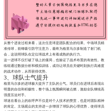
从整个进攻过程来看，这次任意球是团队配合的结果。中场球员精
准传球，前锋吸引防守注意力，最终为格里马尔多制造了射门机
会，这说明球队在定位球战术上有着成熟的执行力。
这一进球不仅打破了场上的僵局，也验证了战术布置的有效性。教
练组通过数据分析和模拟训练，成功让球员在关键时刻执行高难度
的战术动作，从而获得优势。
3、球队士气提升
格里马尔多的进球极大提升了主队的士气。球员们在进球后表现出
明显的自信和积极性，整个场上氛围瞬间被点燃，激励全队继续高
强度压迫对手。
球迷在看台上的欢呼声不仅是对个人技术的赞赏，也是对团队精神
的肯定。主场观众的支持进一步增强了球队的心理优势，使得球员