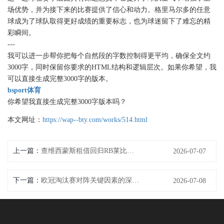
场优势，并为接下来的比赛提供了信心和动力。格里马尔多的任意
球成为了球队取得更好成绩的重要标志，也为球迷留下了难忘的精
彩瞬间。
---
我可以进一步帮你把每个自然段的字数控制得更平均，确保全文约
3000字，同时保留你要求的HTML结构和逻辑层次。如果你希望，我
可以直接生成完整3000字的版本。
bsport体育
你希望我直接生成完整3000字版本吗？
本文网址：
https://wap--bty.com/works/514.html
上一篇：
查维西蒙斯租借回归RB莱比锡重启德甲征程
2026-07-07
下一篇：
欧冠淘汰赛对阵关键因素的深度解析与胜负走向研判战术博弈球员状态
2026-07-08