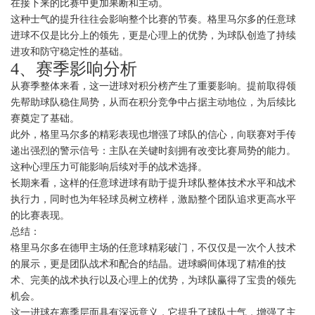
在接下来的比赛中更加果断和主动。
这种士气的提升往往会影响整个比赛的节奏。格里马尔多的任意球
进球不仅是比分上的领先，更是心理上的优势，为球队创造了持续
进攻和防守稳定性的基础。
4、赛季影响分析
从赛季整体来看，这一进球对积分榜产生了重要影响。提前取得领
先帮助球队稳住局势，从而在积分竞争中占据主动地位，为后续比
赛奠定了基础。
此外，格里马尔多的精彩表现也增强了球队的信心，向联赛对手传
递出强烈的警示信号：主队在关键时刻拥有改变比赛局势的能力。
这种心理压力可能影响后续对手的战术选择。
长期来看，这样的任意球进球有助于提升球队整体技术水平和战术
执行力，同时也为年轻球员树立榜样，激励整个团队追求更高水平
的比赛表现。
总结：
格里马尔多在德甲主场的任意球精彩破门，不仅仅是一次个人技术
的展示，更是团队战术和配合的结晶。进球瞬间体现了精准的技
术、完美的战术执行以及心理上的优势，为球队赢得了宝贵的领先
机会。
这一进球在赛季层面具有深远意义，它提升了球队士气，增强了主