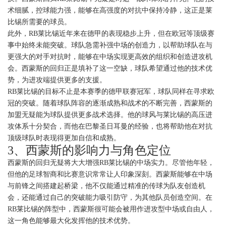
术细腻，控球能力强，能够在高强度的对抗中保持冷静，这正是莱
比锡所需要的球员。
此外，RB莱比锡近年来在德甲的表现稳步上升，但在欧冠等顶级赛
事中始终未能突破。球队急需补强中场的创造力，以帮助球队在与
更强大的对手对抗时，能够在中场实现更高效的组织和创造进攻机
会。西蒙斯的回归正是填补了这一空缺，球队希望通过他的技术优
势，为进攻端提供更多的支援。
RB莱比锡的目标不止是本赛季的德甲联赛冠军，球队同样在寻求欧
冠的突破。随着球队阵容的逐渐成熟和战术的不断完善，西蒙斯的
加盟无疑能为球队提供更多战术选择。他的球风与莱比锡的高压进
攻体系十分契合，而他在巴黎圣日耳曼的经验，也将帮助他在对抗
顶级球队时表现得更加自信和成熟。
3、西蒙斯的影响力与角色定位
西蒙斯的回归无疑将大大增强RB莱比锡的中场实力。尽管他年轻，
但他的足球智商和比赛意识常常让人印象深刻。西蒙斯能够在中场
与前锋之间搭建起桥梁，他不仅能通过精准的传球为队友创造机
会，还能通过自己的突破能力吸引防守，为其他队员创造空间。在
RB莱比锡的阵型中，西蒙斯很可能会被用作进攻型中场或自由人，
这一角色能够最大化发挥他的技术优势。