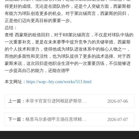
得更好的成绩。无论是在团队协作，还是个人突破方面，西蒙斯都
有能力为球队创造更多的机会。对于莱比锡而言，西蒙斯的回归，
正是他们迈向更高目标的重要一步。
总结：
查维·西蒙斯的租借回归，对于RB莱比锡而言，不仅是对球队中场的
一次重要补充，更是在未来赛季中提升竞争力的关键举措。西蒙斯
的个人技术和潜力，使得他成为球队进攻体系中的核心人物之一，
而他的多面性和灵活性，也为球队提供了更多的战术选择。对于西
蒙斯来说，这次回归是他职业生涯中的一次重要历练，不仅能够进
一步提高自己的能力，还能在德甲
本文网址：
https://wap--bty.com/works/513.html
上一篇：
本菲卡官宣引进阿根廷萨斯菲尔德中场天才罗尔海瑟
2026-07-06
下一篇：
格里马尔多德甲主场任意球精彩破门助球队取得领先
2026-07-07