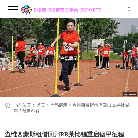
当前位置：
首页
>
产品展示
>
查维西蒙斯租借回归RB莱比锡
重启德甲征程
查维西蒙斯租借回归RB莱比锡重启德甲征程