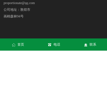
proportionate@qq.com
公司地址：敦煌市
画棉森林94号
首页
电话
联系
网站地图
|
XML
Copyright © B体育-B体育官方平台-BSPORTS All rights reserved
B体
育官方网站