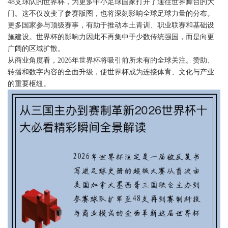
48支球队的世界杯，为更多中小足球国家打开了通往世界舞台的大
门。这不仅改变了参赛版图，也将深刻影响全球足球力量的分布。
更多国家参与顶级赛事，有助于推动本土青训、职业联赛和基础设
施建设。世界杯的影响力因此不再集中于少数传统强国，而是向更
广阔的区域扩散。
从商业角度看，2026年世界杯将吸引前所未有的全球关注。赞助、
转播和数字内容的全面升级，使世界杯成为连接体育、文化与产业
的重要枢纽。