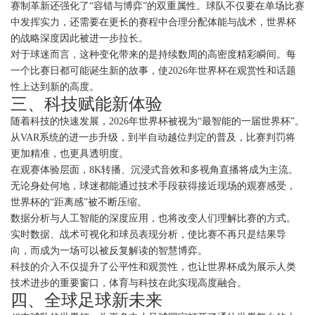
赛制革新还强化了“容错与博弈”的双重属性。球队不仅要在单场比赛
中发挥实力，还需要在更长的赛程中合理分配体能与战术，世界杯
的战略深度因此被进一步拉长。
对于球迷而言，这种变化带来的是持续数周的高密度精彩瞬间。每
一个比赛日都可能诞生新的故事，使2026年世界杯在观赏性和话题
性上达到新的高度。
三、科技赋能新体验
随着科技的快速发展，2026年世界杯被视为“最智能的一届世界杯”。
从VAR系统的进一步升级，到半自动越位判定的普及，比赛判罚将
更加精准，也更具透明度。
在观赛体验层面，8K转播、沉浸式音效和多视角直播将成为主流。
无论身处何地，球迷都能通过技术手段获得接近现场的观赛感受，
世界杯的“距离感”被不断压缩。
数据分析与人工智能的深度应用，也将改变人们理解比赛的方式。
实时数据、战术可视化和球员表现分析，使比赛不再只是结果导
向，而成为一场可以被反复解读的智慧博弈。
科技的介入不仅提升了公平性和观赏性，也让世界杯成为展示人类
技术进步的重要窗口，体育与科技在此实现高度融合。
四、全球足球新未来