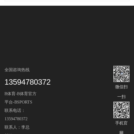
全国咨询热线
13594780372
微信扫
B体育-B体育官方
一扫
平台-BSPORTS
联系电话：
13594780372
手机官
联系人：李总
网