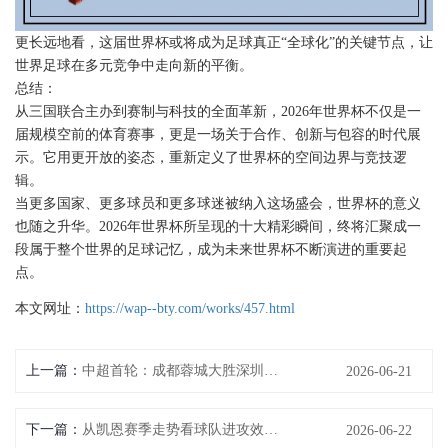
更长远地看，这届世界杯或将成为足球真正“全球化”的关键节点，让
世界足球在多元竞争中走向新的平衡。
总结：
从三国联合主办到赛制与科技的全面革新，2026年世界杯不仅是一
届规模空前的体育赛事，更是一场关于合作、创新与包容的时代展
示。它用更开放的姿态，重新定义了世界杯的空间边界与竞技逻
辑。
当更多国家、更多球员和更多球迷被纳入这场盛会，世界杯的意义
也随之升华。2026年世界杯所呈现的十大精彩瞬间，终将汇聚成一
段属于整个世界的足球记忆，成为未来世界杯不断演进的重要起
点。
本文网址：
https://wap--bty.com/works/457.html
上一篇：
中超首轮：成都蓉城大胜深圳新鹏城河南队爆冷击败上海海港
2026-06-21
下一篇：
从凯恩赛季走势看球队进攻效率变化与争冠前景趋势判断整体
2026-06-22