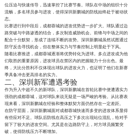
位压迫与快速传导，迅速掌控了比赛节奏。球队在中场的组织十分
流畅，多名球员参与进攻，使得深圳新鹏城的防线始终处于被动状
态。
比赛进行到中段后，成都蓉城的进攻优势进一步扩大。球队通过边
路突破与中路渗透的结合，多次制造威胁机会。前锋与中场之间的
配合十分默契，形成了连续不断的攻势。深圳新鹏城虽然试图通过
防守反击寻找机会，但在整体实力与节奏控制上明显处于下风。
随着比赛推进，成都蓉城逐渐将优势转化为进球。多点进攻成为他
们取胜的重要原因，进攻球员在禁区内的把握能力十分出色。最
终，大比分胜利不仅体现出球队的进攻火力，也证明了他们在新赛
季具备冲击更高排名的实力。
二、深圳新军遭遇考验
作为升入中超不久的新球队，深圳新鹏城在首轮比赛中便遭遇实力
强劲的成都蓉城，这对球队来说无疑是一场严峻的考验。从比赛表
现来看，深圳新鹏城在经验和整体默契方面仍然存在一定差距。
在防守层面，深圳新鹏城面对成都蓉城快速而多变的进攻体系显得
有些应对不足。球队后防线在高压之下多次出现站位混乱，给对手
留下了较大的进攻空间。尤其是在边路防守上，对方球员频繁突
破，使得防线压力不断增加。