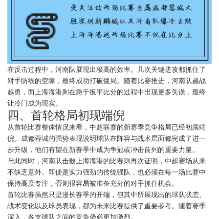
在反击过程中，河南队展现出极高的效率。几次关键进攻都抓住了
对手防线的空隙，最终成功打破僵局。随着比赛推进，河南队越战
越勇，而上海海港则在急于扳平比分的过程中出现更多失误，最终
让冷门成为现实。
四、首轮格局初现端倪
从首轮比赛整体情况来看，中超联赛的新赛季竞争格局已经初露端
倪。成都蓉城的强势表现说明球队在阵容与战术层面都完成了进一
步升级，他们有望在新赛季中成为争冠或冲击前列的重要力量。
与此同时，河南队击败上海海港的比赛则再次证明，中超赛场从来
不缺乏意外。即便是实力强劲的传统强队，也必须在每一场比赛中
保持高度专注，否则很容易被准备充分的对手抓住机会。
首轮比赛虽然只是漫长赛季的开端，但其中所展现出的球队状态、
战术变化以及球员表现，都为未来比赛提供了重要参考。随着赛季
深入，各支球队之间的竞争势必更加激烈。