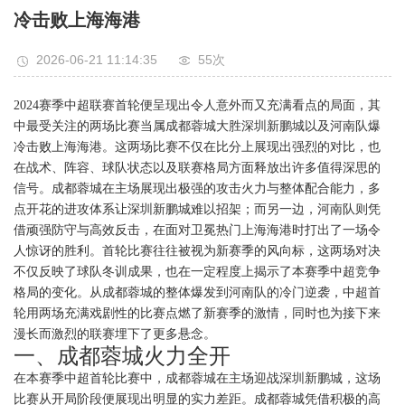
冷击败上海海港
2026-06-21 11:14:35
55次
2024赛季中超联赛首轮便呈现出令人意外而又充满看点的局面，其
中最受关注的两场比赛当属成都蓉城大胜深圳新鹏城以及河南队爆
冷击败上海海港。这两场比赛不仅在比分上展现出强烈的对比，也
在战术、阵容、球队状态以及联赛格局方面释放出许多值得深思的
信号。成都蓉城在主场展现出极强的攻击火力与整体配合能力，多
点开花的进攻体系让深圳新鹏城难以招架；而另一边，河南队则凭
借顽强防守与高效反击，在面对卫冕热门上海海港时打出了一场令
人惊讶的胜利。首轮比赛往往被视为新赛季的风向标，这两场对决
不仅反映了球队冬训成果，也在一定程度上揭示了本赛季中超竞争
格局的变化。从成都蓉城的整体爆发到河南队的冷门逆袭，中超首
轮用两场充满戏剧性的比赛点燃了新赛季的激情，同时也为接下来
漫长而激烈的联赛埋下了更多悬念。
一、成都蓉城火力全开
在本赛季中超首轮比赛中，成都蓉城在主场迎战深圳新鹏城，这场
比赛从开局阶段便展现出明显的实力差距。成都蓉城凭借积极的高