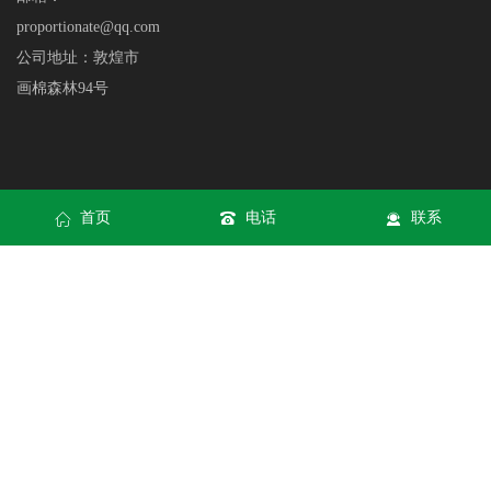
proportionate@qq.com
公司地址：敦煌市
画棉森林94号
首页
电话
联系
网站地图
|
XML
Copyright © B体育-B体育官方平台-BSPORTS All rights reserved
B体
育官方网站