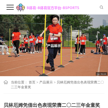
当前位置：
首页
>
产品展示
>
贝林厄姆凭借出色表现荣膺二〇
二三年金童奖
贝林厄姆凭借出色表现荣膺二〇二三年金童奖