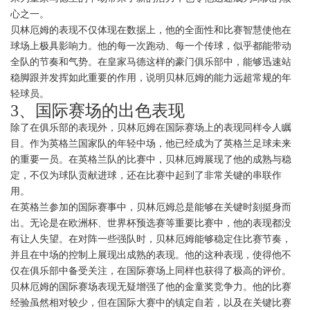
心之一。
贝林厄姆的表现不仅体现在数据上，他的全面性和比赛智慧使他在
球场上极具影响力。他的每一次跑动、每一个传球，似乎都能带动
全队的节奏和气势。在皇家马德这样的豪门俱乐部中，能够迅速站
稳脚跟并发挥如此重要的作用，说明贝林厄姆的能力远超常规的年
轻球员。
3、国际赛场的出色表现
除了在俱乐部的表现外，贝林厄姆在国际赛场上的表现同样令人瞩
目。作为英格兰国家队的年轻中场，他已经成为了英格兰足球未来
的重要一员。在英格兰队的比赛中，贝林厄姆展现了他的成熟与稳
定，不仅为球队贡献进球，还在比赛中起到了非常关键的串联作
用。
在英格兰参加的国际赛事中，贝林厄姆总是能够在关键时刻挺身而
出。无论是在欧洲杯、世界杯预选赛等重要比赛中，他的表现都没
有让人失望。在对阵一些强队时，贝林厄姆能够稳定住比赛节奏，
并且在中场的控制上展现出成熟的表现。他的这种表现，使得他不
仅在俱乐部中备受关注，在国际赛场上同样也获得了极高的评价。
贝林厄姆的国际赛场表现无疑增强了他的金童奖竞争力。他的比赛
经验虽然相对较少，但在国际大赛中的镇定自若，以及在关键比赛