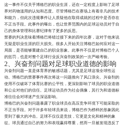
这一事件不仅关乎博格巴的职业生涯，还在一定程度上影响了足球
界对药物滥用的认知和态度。尽管博格巴在赛场上有着非凡的技术
和能力，但此次违规事件让人质疑他在取得成就的过程中是否存在
不正当手段。此事件的曝出，也让世界范围内的足球运动员对于自
己的身体管理和比赛纪律有了更多的反思。
禁赛的判决意味着博格巴将错过接下来的四年比赛，这对于他来说
无疑是职业生涯的巨大损失。很多人开始关注博格巴如何应对这一
局面，是否能够重建自己的职业形象。此事件不仅是对博格巴个人
的惩罚，也是对整个足球行业反兴奋剂政策的一次严峻考验。
2、兴奋剂问题对足球职业道德的影响
兴奋剂问题一直是体育界的敏感话题，尤其是足球这项全球性运
动。博格巴的禁赛事件再次将这一问题推向了风口浪尖。兴奋剂的
使用不仅破坏了体育比赛的公平性，更深刻影响了球员的职业道德
和公众对他们的信任。足球运动员作为社会偶像，其行为和道德标
准往往会对球迷产生深远影响。
博格巴的兴奋剂问题暴露了职业球员在高压竞争环境下可能采取的
不正当手段。对于许多年轻球员来说，博格巴作为榜样的形象因此
受到了极大的冲击。足球不仅仅是竞技，它更是文化和精神的象
征。球员通过自己的努力和表现赢得尊重，然而一旦被发现违反了