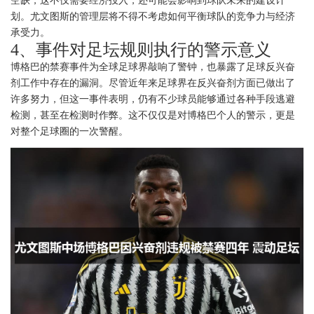
空缺，这不仅需要经济投入，还可能会影响到球队未来的建设计
划。尤文图斯的管理层将不得不考虑如何平衡球队的竞争力与经济
承受力。
4、事件对足坛规则执行的警示意义
博格巴的禁赛事件为全球足球界敲响了警钟，也暴露了足球反兴奋
剂工作中存在的漏洞。尽管近年来足球界在反兴奋剂方面已做出了
许多努力，但这一事件表明，仍有不少球员能够通过各种手段逃避
检测，甚至在检测时作弊。这不仅仅是对博格巴个人的警示，更是
对整个足球圈的一次警醒。