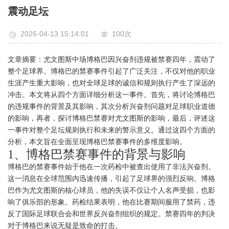
震动足坛
2026-04-13 15:14:01
100次
文章摘要：尤文图斯中场博格巴因兴奋剂违规被禁赛四年，震动了
整个足球界。博格巴的禁赛事件引起了广泛关注，不仅对他的职业
生涯产生重大影响，也对全球足球的诚信和规则执行产生了深远的
冲击。本文将从四个方面详细分析这一事件。首先，将讨论博格巴
的违规事件的背景及其影响，其次分析兴奋剂问题对足球职业道德
的影响，再者，探讨博格巴禁赛对尤文图斯的影响，最后，评述这
一事件对整个足坛规则执行和未来的警示意义。通过这四个方面的
分析，本文旨在全面呈现博格巴禁赛事件的多维度影响。
1、博格巴禁赛事件的背景与影响
博格巴的禁赛事件始于他在一次药检中被查出使用了非法兴奋剂。
这一消息在全球范围内迅速传播，引起了足球界的强烈反响。博格
巴作为尤文图斯的核心球员，他的失误不仅让个人名声受损，也影
响了俱乐部的形象。药检结果表明，他在比赛期间服用了禁药，违
反了国际足球联合会和世界反兴奋剂组织的规定。禁赛四年的判决
对于博格巴来说无疑是致命的打击。