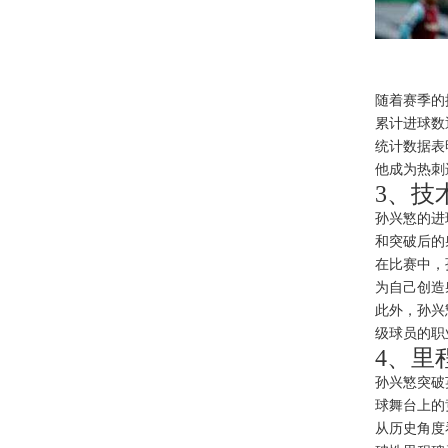
随着赛季的
累计进球数
统计数据表
他成为热刺
3、技
孙兴慜的进
和突破后的
在比赛中，
为自己创造
此外，孙兴
级球员的职
4、里
孙兴慜突破
球舞台上的
从历史角度