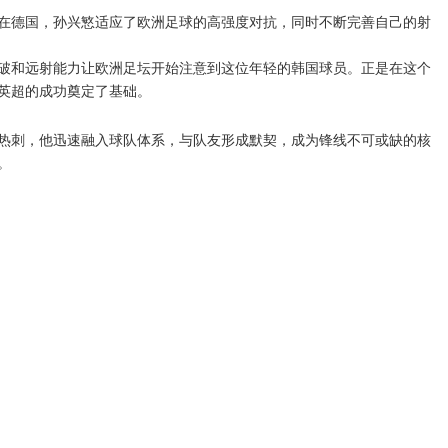
。在德国，孙兴慜适应了欧洲足球的高强度对抗，同时不断完善自己的射
破和远射能力让欧洲足坛开始注意到这位年轻的韩国球员。正是在这个
英超的成功奠定了基础。
在热刺，他迅速融入球队体系，与队友形成默契，成为锋线不可或缺的核
。