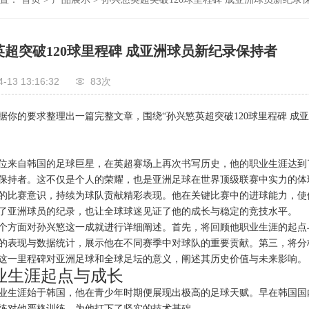
超突破120球里程碑 成亚洲球员新纪录保持者
4-13 13:16:32
83次
据你的要求整理出一篇完整文章，围绕“孙兴慜英超突破120球里程碑 成亚
位来自韩国的足球巨星，在英超赛场上再次书写历史，他的职业生涯达到了
保持者。这不仅是个人的荣耀，也是亚洲足球在世界顶级联赛中实力的体现
的比赛意识，持续为球队贡献精彩表现。他在关键比赛中的进球能力，使
了亚洲球员的纪录，也让全球球迷见证了他的成长与稳定的竞技水平。
个方面对孙兴慜这一成就进行详细阐述。首先，将回顾他职业生涯的起点
的表现与数据统计，展示他在不同赛季中对球队的重要贡献。第三，将分
这一里程碑对亚洲足球和全球足坛的意义，阐述其历史价值与未来影响。
业生涯起点与成长
业生涯始于韩国，他在青少年时期便展现出极高的足球天赋。早在韩国国
练对他严格训练，为他打下了坚实的技术基础。