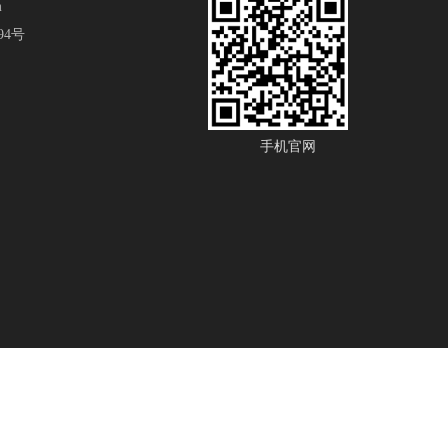
m
4号
手机官网