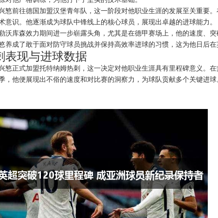
，孙兴慜前往德国加盟汉堡青年队，这一阶段对他职业生涯的发展至关重要
术意识。他逐渐成为球队中锋线上的核心球员，展现出卓越的进球能力。
勒沃库森效力期间进一步崭露头角，尤其是在德甲赛场上，他的速度、突
慜养成了敢于面对防守球员挑战并保持高效率进球的习惯，这为他日后在
刺表现与进球数据
，孙兴慜正式加盟托特纳姆热刺，这一决定对他职业生涯具有里程碑意义。
季，他便展现出不俗的速度和对比赛的洞察力，为球队贡献多个关键进球