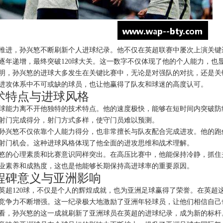
推进，孙兴慜不断刷新个人进球纪录。他不仅在英超联赛中屡次上演关键
逐年递增，最终突破120球大关。这一数字不仅体现了他的个人能力，也
明，孙兴慜的进球大多发生在关键比赛中，无论是对强队的对抗，还是关
进攻体系中不可或缺的球员，也让他赢得了队友和球迷的高度认可。
术特点与进球风格
球能力离不开他独特的技术特点。他的速度极快，能够在短时间内突破防
射门完成得分，射门方式多样，使守门员难以预测。
孙兴慜不仅依靠个人能力得分，也非常擅长与队友配合完成进攻。他的跑
射门机会。这种进球风格体现了他全面的进攻思维和战术理解。
慜的心理素质和比赛意识同样突出。在高压比赛中，他能保持冷静，抓住
业素养和成熟度，这也是他能够长期保持高进球率的重要原因。
程碑意义与亚洲影响
英超120球，不仅是个人的辉煌成就，也为亚洲足球赢得了荣誉。在英超
竞争力不断增强。这一纪录极大地激励了亚洲年轻球员，让他们相信自己
看，孙兴慜的这一成就刷新了亚洲球员在英超的进球纪录，成为新的标杆