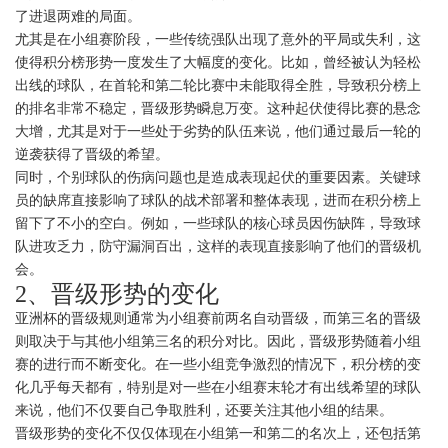
了进退两难的局面。
尤其是在小组赛阶段，一些传统强队出现了意外的平局或失利，这
使得积分榜形势一度发生了大幅度的变化。比如，曾经被认为轻松
出线的球队，在首轮和第二轮比赛中未能取得全胜，导致积分榜上
的排名非常不稳定，晋级形势瞬息万变。这种起伏使得比赛的悬念
大增，尤其是对于一些处于劣势的队伍来说，他们通过最后一轮的
逆袭获得了晋级的希望。
同时，个别球队的伤病问题也是造成表现起伏的重要因素。关键球
员的缺席直接影响了球队的战术部署和整体表现，进而在积分榜上
留下了不小的空白。例如，一些球队的核心球员因伤缺阵，导致球
队进攻乏力，防守漏洞百出，这样的表现直接影响了他们的晋级机
会。
2、晋级形势的变化
亚洲杯的晋级规则通常为小组赛前两名自动晋级，而第三名的晋级
则取决于与其他小组第三名的积分对比。因此，晋级形势随着小组
赛的进行而不断变化。在一些小组竞争激烈的情况下，积分榜的变
化几乎每天都有，特别是对一些在小组赛末轮才有出线希望的球队
来说，他们不仅要自己争取胜利，还要关注其他小组的结果。
晋级形势的变化不仅仅体现在小组第一和第二的名次上，还包括第