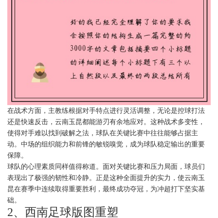
在战术方面，主教练根据对手特点进行灵活调整，无论是控球打法
还是快速反击，云南玉昆都能游刃有余地应对。这种战术多变性，
使得对手难以找到破解之法，球队在关键比赛中往往能够占据主
动。中场的组织能力和前锋的敏锐嗅觉，成为球队稳定输出的重要
保障。
球队的心理素质同样值得称道。面对关键比赛和压力局面，球员们
表现出了极强的韧性和冷静。正是这种全面提升的实力，使云南玉
昆在赛季中连续取得重要胜利，最终成功夺冠，为冲超打下坚实基
础。
2、西南足球版图重塑