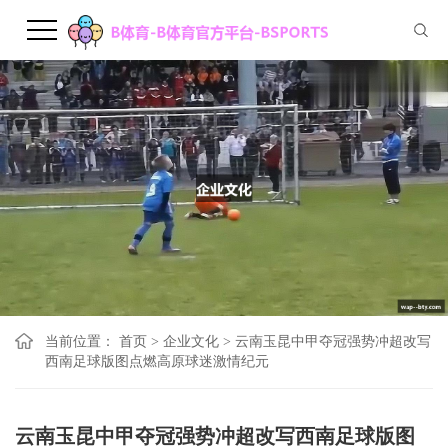
当前位置：
首页
>
企业文化
>
云南玉昆中甲夺冠强势冲超改写
西南足球版图点燃高原球迷激情纪元
云南玉昆中甲夺冠强势冲超改写西南足球版图