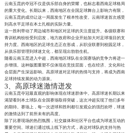
云南玉昆的夺冠不仅是俱乐部自身的荣耀，也标志着西南足球格局
的重大变化。长期以来，西南地区在全国足球舞台上影响力有限，
云南玉昆的成功让这一局面发生了根本性改变。云南球迷首次感受
到高水平足球在本土扎根的实际力量。
这一胜利带动了周边城市和地区对足球的关注度提升。各级联赛和
青训机构纷纷受到启发，地方政府和企业开始加大对足球项目的支
持力度。西南地区的足球生态正在形成，从职业联赛到校园足球，
从俱乐部管理到球迷文化，都呈现出勃勃生机。
随着云南玉昆进入中超，西南地区球队在全国赛场的竞争力将进一
步增强。这种版图重塑不仅体现在竞技层面，也在经济、文化和社
会层面产生深远影响。高原球迷对足球的热情与支持，将成为西南
足球持续发展的动力源泉。
3、高原球迷激情迸发
云南玉昆夺冠最直观的影响体现在球迷群体中。高原球迷长期以来
渴望看到本土球队在全国赛场取得突破，这次冲超实现了他们多年
的期待。赛场上，每一次进球和胜利都引发观众的强烈欢呼，球迷
的激情达到了前所未有的高度。
除了比赛现场的热烈氛围，社交媒体和社区平台也成为球迷互动的
重要空间。球迷们通过线上线下的方式，表达对球队的支持与热