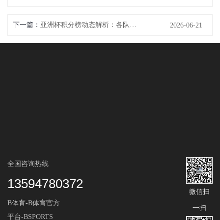
下一篇：
亚洲杯积分榜动态解析：各队表现起伏及晋级形势变化详解
2026-06-21
全国咨询热线
13594780372
微信扫
B体育-B体育官方
一扫
平台-BSPORTS