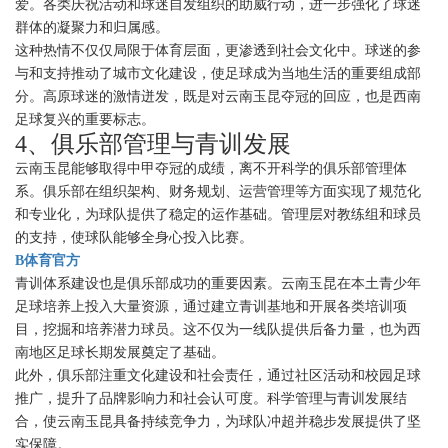
爱。各类庆祝活动和球迷自发组织的助威行动，进一步强化了球迷
群体的凝聚力和归属感。
这种热情不仅仅局限于体育层面，更渗透到社会文化中。球迷的参
与和支持推动了城市文化建设，使足球成为当地生活的重要组成部
分。高原球迷的激情迸发，既是对云南玉昆夺冠的回应，也是西南
足球复兴的重要标志。
4、俱乐部管理与青训发展
云南玉昆能够取得中甲夺冠的成绩，离不开科学的俱乐部管理体
系。俱乐部在组织架构、财务规划、运营管理等方面实现了规范化
和专业化，为球队提供了稳定的运作基础。管理层对教练组和球员
的支持，使球队能够全身心投入比赛。
B体育官方
青训体系建设也是俱乐部成功的重要因素。云南玉昆在本土青少年
足球培养上投入大量资源，通过建立青训基地和开展各类培训项
目，挖掘和培养潜力球员。这不仅为一线队提供后备力量，也为西
南地区足球长期发展奠定了基础。
此外，俱乐部注重文化建设和社会责任，通过社区活动和校园足球
推广，提升了品牌影响力和社会认可度。科学管理与青训发展结
合，使云南玉昆具备持续竞争力，为球队冲超并稳步发展提供了坚
实保障。