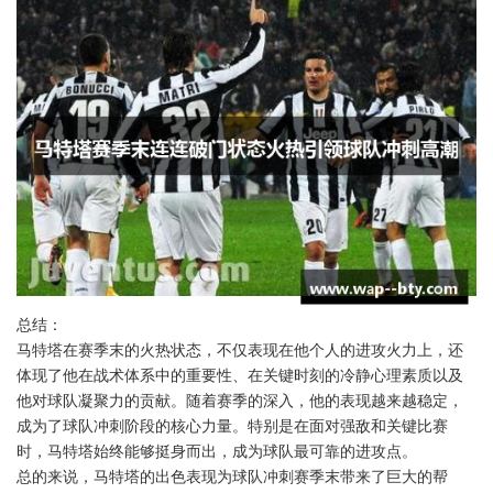
总结：
马特塔在赛季末的火热状态，不仅表现在他个人的进攻火力上，还
体现了他在战术体系中的重要性、在关键时刻的冷静心理素质以及
他对球队凝聚力的贡献。随着赛季的深入，他的表现越来越稳定，
成为了球队冲刺阶段的核心力量。特别是在面对强敌和关键比赛
时，马特塔始终能够挺身而出，成为球队最可靠的进攻点。
总的来说，马特塔的出色表现为球队冲刺赛季末带来了巨大的帮