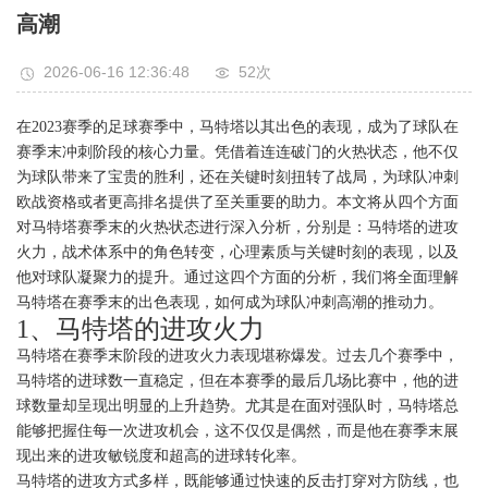
高潮
2026-06-16 12:36:48
52次
在2023赛季的足球赛季中，马特塔以其出色的表现，成为了球队在
赛季末冲刺阶段的核心力量。凭借着连连破门的火热状态，他不仅
为球队带来了宝贵的胜利，还在关键时刻扭转了战局，为球队冲刺
欧战资格或者更高排名提供了至关重要的助力。本文将从四个方面
对马特塔赛季末的火热状态进行深入分析，分别是：马特塔的进攻
火力，战术体系中的角色转变，心理素质与关键时刻的表现，以及
他对球队凝聚力的提升。通过这四个方面的分析，我们将全面理解
马特塔在赛季末的出色表现，如何成为球队冲刺高潮的推动力。
1、马特塔的进攻火力
马特塔在赛季末阶段的进攻火力表现堪称爆发。过去几个赛季中，
马特塔的进球数一直稳定，但在本赛季的最后几场比赛中，他的进
球数量却呈现出明显的上升趋势。尤其是在面对强队时，马特塔总
能够把握住每一次进攻机会，这不仅仅是偶然，而是他在赛季末展
现出来的进攻敏锐度和超高的进球转化率。
马特塔的进攻方式多样，既能够通过快速的反击打穿对方防线，也