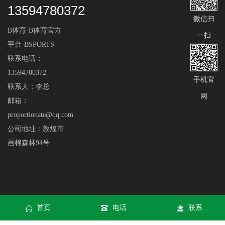
13594780372
微信扫
B体育-B体育官方
一扫
平台-BSPORTS
联系电话：
13594780372
手机官
联系人：李总
网
邮箱：
proportionate@qq.com
公司地址：敦煌市
画棉森林94号
首页
电话
联系