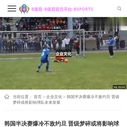
当前位置：
首页
>
企业文化
>
韩国半决赛爆冷不敌约旦 晋级
梦碎或将影响球队未来发展
韩国半决赛爆冷不敌约旦 晋级梦碎或将影响球