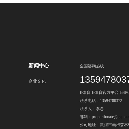
新闻中心
全国咨询热线
135947803
企业文化
B体育-B体育官方平台-BSPO
联系电话：13594780372
联系人：李总
邮箱：proportionate@qq.co
公司地址：敦煌市画棉森林9