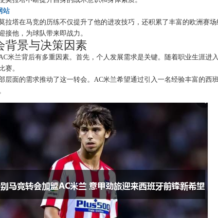
网站
莫拉塔在马竞的历练不仅提升了他的进攻技巧，还积累了丰富的欧洲赛场
迎接他，为球队带来即战力。
会背景与决策因素
AC米兰背后有多重因素。首先，个人发展需求是关键。随着职业生涯进
比赛。
部层面的需求推动了这一转会。AC米兰希望通过引入一名经验丰富的西
。