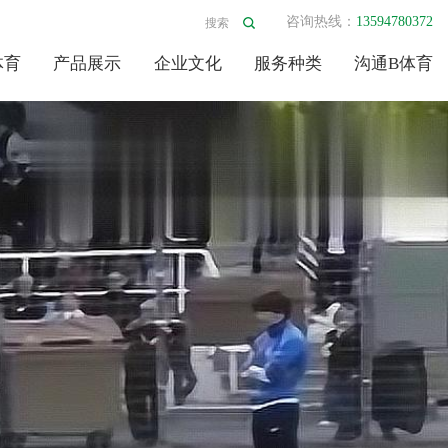
咨询热线：
13594780372
体育
产品展示
企业文化
服务种类
沟通B体育