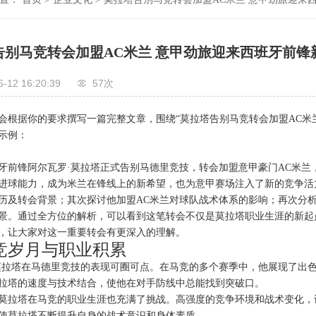
告别马竞转会加盟AC米兰 意甲劲旅迎来西班牙前锋
6-12 16:20:39
57次
会根据你的要求撰写一篇完整文章，围绕“莫拉塔告别马竞转会加盟AC米
示例：
牙前锋阿尔瓦罗·莫拉塔正式告别马德里竞技，转会加盟意甲豪门AC米
进球能力，成为米兰在锋线上的新希望，也为意甲赛场注入了新的竞争活
历及转会背景；其次探讨他加盟AC米兰对球队战术体系的影响；再次分
景。通过全方位的解析，可以看到这笔转会不仅是莫拉塔职业生涯的新起
，让大家对这一重要转会有更深入的理解。
竞岁月与职业积累
莫拉塔在马德里竞技的表现可圈可点。在马竞的多个赛季中，他展现了出
拉塔的速度与技术结合，使他在对手防线中总能找到突破口。
莫拉塔在马竞的职业生涯也充满了挑战。高强度的竞争环境和战术变化，
使莫拉塔不断提升自身的战术意识和身体素质。