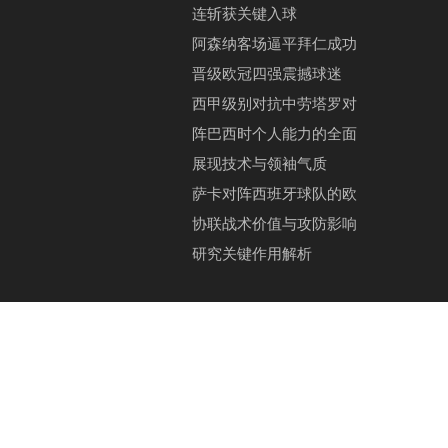
连斩获关键入球
阿森纳客场逼平拜仁成功
晋级欧冠四强震撼球迷
西甲级别对抗中劳塔罗对
阵巴西时个人能力的全面
展现技术与领袖气质
萨卡对阵西班牙球队的欧
协联战术价值与攻防影响
研究关键作用解析