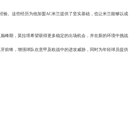
经验。这些经历为他加盟AC米兰提供了坚实基础，也让米兰能够以成
入巅峰期，莫拉塔希望获得更多稳定的出场机会，并在新的环境中挑战
班牙前锋，增强球队在意甲及欧战中的进攻威胁，同时为年轻球员提供