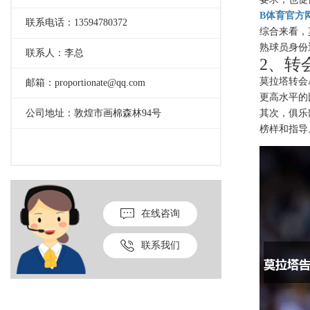
B体育官方
联系电话：13594780372
综合来看，
熟球员身份
联系人：李总
2、转
莫拉塔转会
邮箱：proportionate@qq.com
更高水平的
公司地址：敦煌市画棉森林94号
其次，俱乐
榜样和指导
在线咨询
联系我们