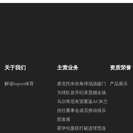
关于我们
主营业务
资质荣誉
解读bsport体育
麦克托米奈角球混战破门
产品展示
为球队首开纪录震撼全场
马尔蒂尼有望重返AC米兰
担任董事会成员推动俱乐
部发展
霍伊伦曼联打破进球荒连