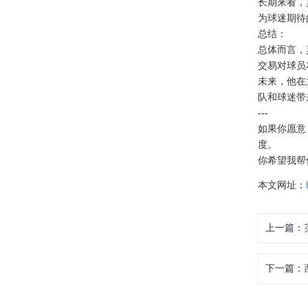
长期来看，
为球迷期待
总结：
总体而言，
交易对球员
未来，他在
队和球迷带
---
如果你愿意
度。
你希望我帮
本文网址：
上一篇：
下一篇：