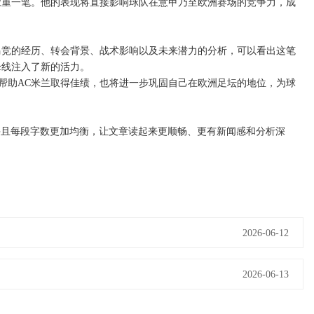
浓重一笔。他的表现将直接影响球队在意甲乃至欧洲赛场的竞争力，成
马竞的经历、转会背景、战术影响以及未来潜力的分析，可以看出这笔
锋线注入了新的活力。
帮助AC米兰取得佳绩，也将进一步巩固自己在欧洲足坛的地位，为球
*，并且每段字数更加均衡，让文章读起来更顺畅、更有新闻感和分析深
2026-06-12
2026-06-13