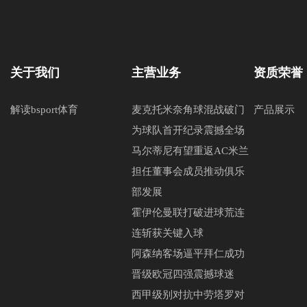
关于我们
主营业务
资质荣誉
解读bsport体育
麦克托米奈角球混战破门
产品展示
为球队首开纪录震撼全场
马尔蒂尼有望重返AC米兰
担任董事会成员推动俱乐
部发展
霍伊伦曼联打破进球荒连
连斩获关键入球
阿森纳客场逼平拜仁成功
晋级欧冠四强震撼球迷
西甲级别对抗中劳塔罗对