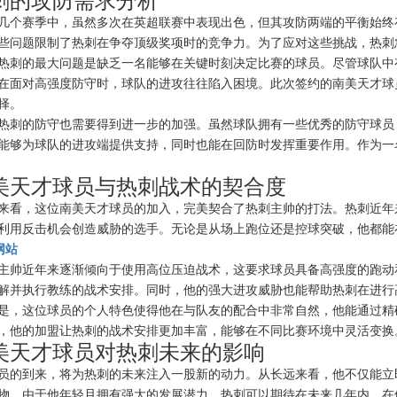
刺的攻防需求分析
几个赛季中，虽然多次在英超联赛中表现出色，但其攻防两端的平衡始终
些问题限制了热刺在争夺顶级奖项时的竞争力。为了应对这些挑战，热刺
热刺的最大问题是缺乏一名能够在关键时刻决定比赛的球员。尽管球队中
在面对高强度防守时，球队的进攻往往陷入困境。此次签约的南美天才球
择。
热刺的防守也需要得到进一步的加强。虽然球队拥有一些优秀的防守球员
能够为球队的进攻端提供支持，同时也能在回防时发挥重要作用。作为一
美天才球员与热刺战术的契合度
来看，这位南美天才球员的加入，完美契合了热刺主帅的打法。热刺近年
利用反击机会创造威胁的选手。无论是从场上跑位还是控球突破，他都能
网站
主帅近年来逐渐倾向于使用高位压迫战术，这要求球员具备高强度的跑动
解并执行教练的战术安排。同时，他的强大进攻威胁也能帮助热刺在进行
是，这位球员的个人特色使得他在与队友的配合中非常自然，他能通过精
，他的加盟让热刺的战术安排更加丰富，能够在不同比赛环境中灵活变换
美天才球员对热刺未来的影响
员的到来，将为热刺的未来注入一股新的动力。从长远来看，他不仅能立
物。由于他年轻且拥有强大的发展潜力，热刺可以期待在未来几年内，在