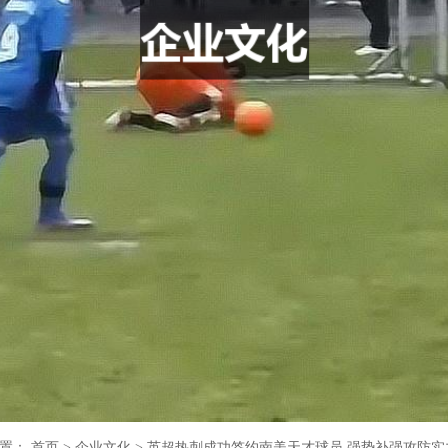
位置：
首页
>
企业文化
>
英超热刺成功签约南美天才球员 强势补强攻防实