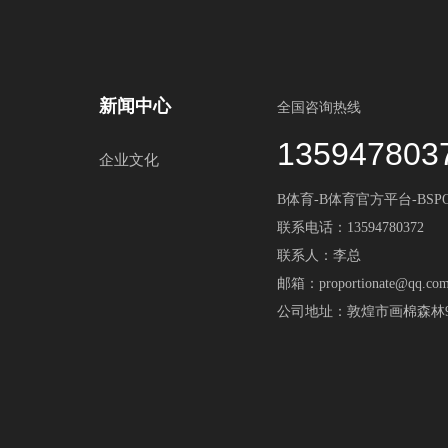
新闻中心
全国咨询热线
135947803
企业文化
B体育-B体育官方平台-BSPO
联系电话：13594780372
联系人：李总
邮箱：proportionate@qq.co
公司地址：敦煌市画棉森林9