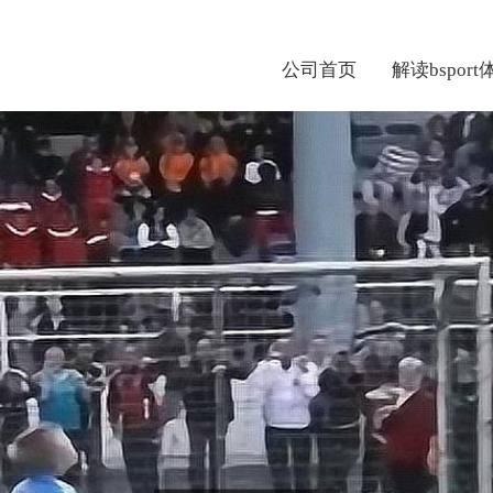
公司首页
解读bsport