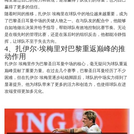
梅里通过自己的努力和表现，逐渐赢得了队友们的尊重，也为自己
赢得了更多的信任。
随着时间的推移，扎伊尔·埃梅里在球队中的地位越来越重要，成为
了巴黎圣日耳曼中场的关键人物之一。在与队友的配合中，他能够
自如地做出决策并给予指导，帮助球队有效地控制比赛节奏。无论
是在领先时的管理比赛，还是在落后时的组织反击，他都能冷静指
挥，让球队不至于失去方向。
4、扎伊尔·埃梅里对巴黎重返巅峰的推
动作用
扎伊尔·埃梅里作为巴黎圣日耳曼中场的核心，毫无疑问为球队重返
巅峰贡献了重要力量。在过去几个赛季，巴黎圣日耳曼经历了不少
困难，但在扎伊尔·埃梅里逐步站稳脚跟后，球队的中场实力得到了
显著提升。他为球队带来了更多的活力和创造力，也使得球队在进
攻端变得更加多元化。