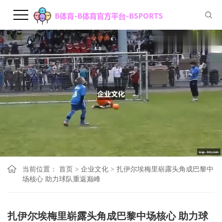
当前位置：
首页
>
企业文化
>
扎伊尔埃梅里崭露头角成巴黎中
场核心 助力球队重返巅峰
扎伊尔埃梅里崭露头角成巴黎中场核心 助力球