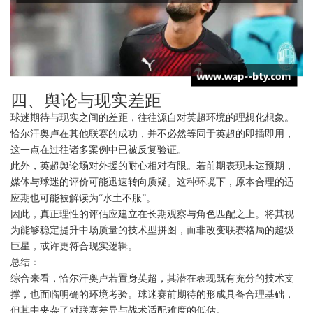
四、舆论与现实差距
球迷期待与现实之间的差距，往往源自对英超环境的理想化想象。
恰尔汗奥卢在其他联赛的成功，并不必然等同于英超的即插即用，
这一点在过往诸多案例中已被反复验证。
此外，英超舆论场对外援的耐心相对有限。若前期表现未达预期，
媒体与球迷的评价可能迅速转向质疑。这种环境下，原本合理的适
应期也可能被解读为“水土不服”。
因此，真正理性的评估应建立在长期观察与角色匹配之上。将其视
为能够稳定提升中场质量的技术型拼图，而非改变联赛格局的超级
巨星，或许更符合现实逻辑。
总结：
综合来看，恰尔汗奥卢若置身英超，其潜在表现既有充分的技术支
撑，也面临明确的环境考验。球迷赛前期待的形成具备合理基础，
但其中夹杂了对联赛差异与战术适配难度的低估。