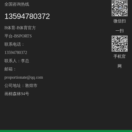
全国咨询热线
13594780372
微信扫
B体育-B体育官方
一扫
平台-BSPORTS
联系电话：
13594780372
手机官
联系人：李总
网
邮箱：
proportionate@qq.com
公司地址：敦煌市
画棉森林94号