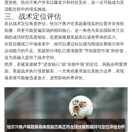
度拼抢。恰尔汗奥卢并非以爆发力和对抗见长，这一点可能成为其
适配过程中的现实挑战。
三、战术定位评估
若从战术定位角度评估，恰尔汗奥卢在英超最现实的位置并非传统
前腰，而更可能是偏后场的组织核心。这一角色与其在国际米兰后
期的成功转型高度相似，也更能规避英超高位逼抢带来的压力。
在双后腰或三中场体系中，他可以通过站位感与阅读比赛能力弥补
运动能力的不足。英超部分球队已逐渐接受“节拍器型中场”的价值，
这为其融入提供了战术空间。
然而，若被直接赋予“进攻核心”或“全能中场”的定位，风险会明显增
加。英超战术执行强度极高，一旦角色要求超出其能力边界，表现
落差便可能被迅速放大，进而影响外界评价。