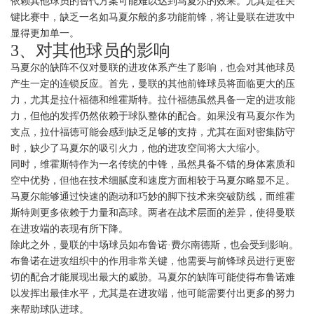
依赖其他球员的替代方案可能难以达到马夏尔的效果。尤其是在关
键比赛中，缺乏一名如马夏尔般的多功能前锋，将让曼联在进攻中
显得更加单一。
3、对其他球员的影响
马夏尔的缺阵不仅对曼联的进攻体系产生了影响，也会对其他球员
产生一定的连锁反应。首先，曼联的其他前锋球员将面临更大的压
力，尤其是拉什福德和维霍斯特。拉什福德虽然具备一定的进攻能
力，但他的发挥仍然依赖于球队整体的配合。如果没有马夏尔作为
支点，拉什福德可能会感到缺乏足够的支持，尤其在面对密集防守
时，缺少了马夏尔的吸引火力，他的进攻空间将大大缩小。
同时，维霍斯特作为一名传统的中锋，虽然具备不错的身体素质和
空中优势，但他在技术细腻度和速度方面相较于马夏尔略显不足。
马夏尔能够通过快速的跑动和巧妙的脚下技术来突破防线，而维霍
斯特则更多依赖于力量和高球。两者在战术层面的差异，使得曼联
在进攻端的表现有所下降。
除此之外，曼联的中场球员如布鲁诺·费尔南德斯，也会受到影响。
布鲁诺在进攻组织中的作用非常关键，他需要与前锋球员进行更密
切的配合才能展现出最大的威胁。马夏尔的缺阵可能使得布鲁诺难
以发挥出最佳水平，尤其是在进攻端，他可能需要付出更多的努力
来帮助球队进球。