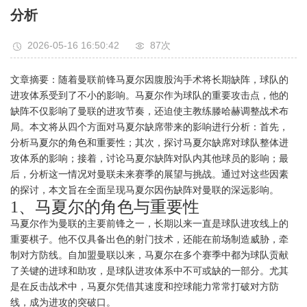
分析
2026-05-16 16:50:42
87次
文章摘要：随着曼联前锋马夏尔因腹股沟手术将长期缺阵，球队的
进攻体系受到了不小的影响。马夏尔作为球队的重要攻击点，他的
缺阵不仅影响了曼联的进攻节奏，还迫使主教练滕哈赫调整战术布
局。本文将从四个方面对马夏尔缺席带来的影响进行分析：首先，
分析马夏尔的角色和重要性；其次，探讨马夏尔缺席对球队整体进
攻体系的影响；接着，讨论马夏尔缺阵对队内其他球员的影响；最
后，分析这一情况对曼联未来赛季的展望与挑战。通过对这些因素
的探讨，本文旨在全面呈现马夏尔因伤缺阵对曼联的深远影响。
1、马夏尔的角色与重要性
马夏尔作为曼联的主要前锋之一，长期以来一直是球队进攻线上的
重要棋子。他不仅具备出色的射门技术，还能在前场制造威胁，牵
制对方防线。自加盟曼联以来，马夏尔在多个赛季中都为球队贡献
了关键的进球和助攻，是球队进攻体系中不可或缺的一部分。尤其
是在反击战术中，马夏尔凭借其速度和控球能力常常打破对方防
线，成为进攻的突破口。