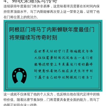
4、蝉联荣耀续写传奇
连续获得年度最佳门将并非易事，这意味着球员需要在长时间内保
持世界顶级水平。马丁内斯能够再次登上这一荣誉之巅，证明了他
在门将位置上的统治力。
这一成就不仅体现了他的个人实力，也反映出他在现代足球中的独
特价值。随着比赛节奏加快，门将需要具备更全面的能力，而马丁
内斯正好符合这一趋势。