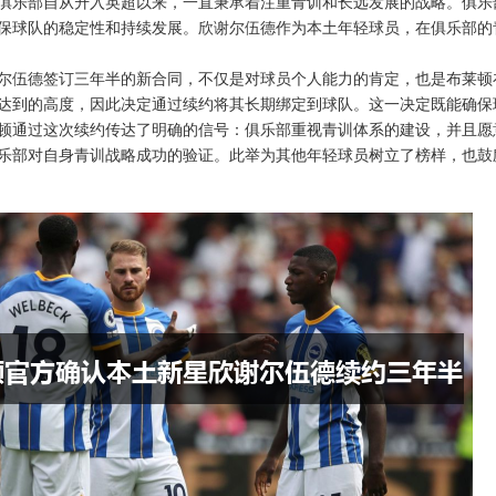
俱乐部自从升入英超以来，一直秉承着注重青训和长远发展的战略。俱乐
保球队的稳定性和持续发展。欣谢尔伍德作为本土年轻球员，在俱乐部的
尔伍德签订三年半的新合同，不仅是对球员个人能力的肯定，也是布莱顿
达到的高度，因此决定通过续约将其长期绑定到球队。这一决定既能确保
顿通过这次续约传达了明确的信号：俱乐部重视青训体系的建设，并且愿
乐部对自身青训战略成功的验证。此举为其他年轻球员树立了榜样，也鼓