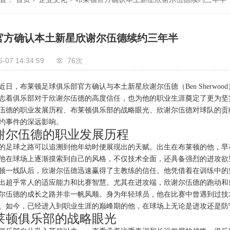
官方确认本土新星欣谢尔伍德续约三年半
5-07 14:34:59
76次
近日，布莱顿足球俱乐部官方确认与本土新星欣谢尔伍德（Ben Sherw
志着俱乐部对于欣谢尔伍德的高度信任，也为他的职业生涯奠定了更为坚
伍德的职业发展历程、布莱顿俱乐部的战略眼光、欣谢尔伍德对球队的贡
约事件的深远影响。
谢尔伍德的职业发展历程
的足球之路可以追溯到他年幼时便展现出的天赋。出生在布莱顿的他，早
他在球场上逐渐摸索到自己的风格，不仅技术全面，还具备强烈的进攻欲
顿一线队后，欣谢尔伍德迅速赢得了主教练的信任。他凭借着在训练中的
出超乎常人的适应能力和比赛智慧。尤其在进攻端，欣谢尔伍德的跑动和
尔伍德的成长之路并非一帆风顺。身为年轻球员，他在比赛中曾遇到过技
。如今，已经进入到职业生涯的巅峰期的他，在球场上无论是进攻还是防
莱顿俱乐部的战略眼光