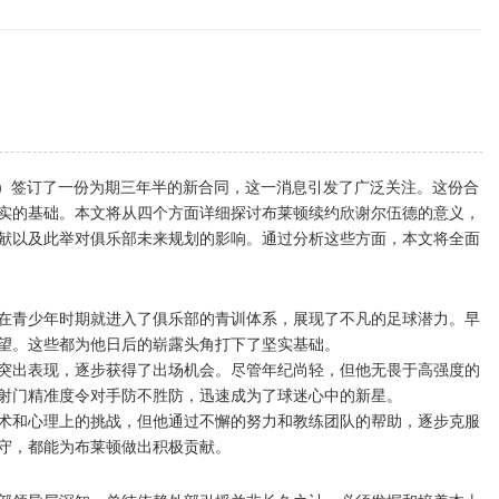
ood）签订了一份为期三年半的新合同，这一消息引发了广泛关注。这份合
实的基础。本文将从四个方面详细探讨布莱顿续约欣谢尔伍德的意义，
献以及此举对俱乐部未来规划的影响。通过分析这些方面，本文将全面
在青少年时期就进入了俱乐部的青训体系，展现了不凡的足球潜力。早
望。这些都为他日后的崭露头角打下了坚实基础。
突出表现，逐步获得了出场机会。尽管年纪尚轻，但他无畏于高强度的
射门精准度令对手防不胜防，迅速成为了球迷心中的新星。
术和心理上的挑战，但他通过不懈的努力和教练团队的帮助，逐步克服
守，都能为布莱顿做出积极贡献。