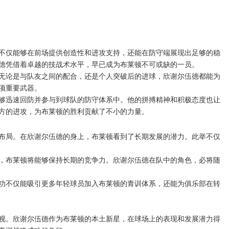
不仅能够在前场提供创造性和进攻支持，还能在防守端展现出足够的稳
德凭借着卓越的技战术水平，早已成为布莱顿不可或缺的一员。
无论是与队友之间的配合，还是个人突破后的进球，欣谢尔伍德都能为
项重要武器。
够迅速回防并参与到球队的防守体系中。他的拼搏精神和积极态度也让
方的进攻，为布莱顿的胜利贡献了不小的力量。
布局。在欣谢尔伍德的身上，布莱顿看到了长期发展的潜力。此举不仅
，布莱顿将能够保持长期的竞争力。欣谢尔伍德在队中的角色，必将随
功不仅能吸引更多年轻球员加入布莱顿的青训体系，还能为俱乐部在转
视。欣谢尔伍德作为布莱顿的本土新星，在球场上的表现和发展潜力得