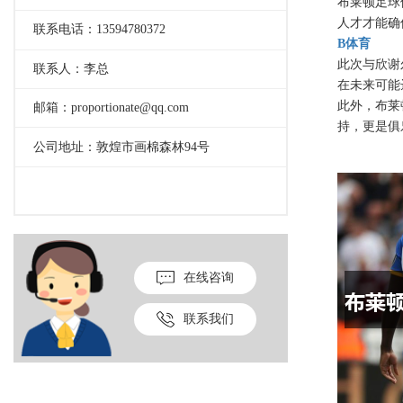
布莱顿足球
人才才能确
联系电话：13594780372
B体育
此次与欣谢
联系人：李总
在未来可能
此外，布莱
邮箱：proportionate@qq.com
持，更是俱
公司地址：敦煌市画棉森林94号
在线咨询
联系我们