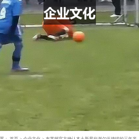
位置：
首页
>
企业文化
>
布莱顿官方确认本土新星欣谢尔伍德续约三年半