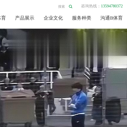
咨询热线：
13594780372
体育
产品展示
企业文化
服务种类
沟通B体育