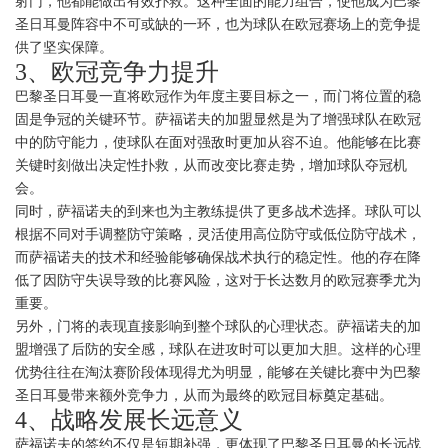
射门，他都能做出有效扑救。这种全面的能力组合，使他成为巴黎
圣日耳曼阵容中不可或缺的一环，也为球队在欧冠赛场上的竞争提
供了坚实保障。
3、欧冠竞争力提升
巴黎圣日耳曼一直将欧冠作为年度主要目标之一，而门将位置的稳
固是争冠的关键环节。萨福诺夫的加盟显然是为了增强球队在欧冠
中的防守能力，使球队在面对强敌时更加从容不迫。他能够在比赛
关键时刻做出决定性扑救，从而改变比赛走势，增加球队夺冠机
会。
同时，萨福诺夫的到来也为主教练提供了更多战术选择。球队可以
根据不同对手调整防守策略，灵活使用高位防守或低位防守战术，
而萨福诺夫的技术和经验能够确保战术执行的稳定性。他的存在降
低了因防守失误导致的比赛风险，这对于长达数月的欧冠赛季尤为
重要。
另外，门将的表现直接影响到整个球队的心理状态。萨福诺夫的加
盟增强了后防的安全感，球队在进攻时可以更加大胆。这样的心理
优势往往在淘汰赛阶段体现得尤为明显，能够在关键比赛中为巴黎
圣日耳曼带来额外竞争力，从而为最终的欧冠目标奠定基础。
4、战略发展长远意义
萨福诺夫的签约不仅是短期补强，更体现了巴黎圣日耳曼的长远战