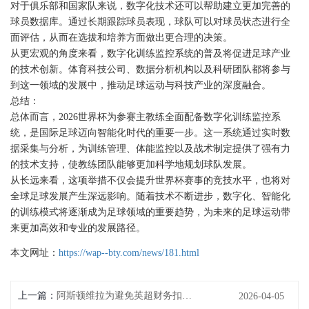
对于俱乐部和国家队来说，数字化技术还可以帮助建立更加完善的
球员数据库。通过长期跟踪球员表现，球队可以对球员状态进行全
面评估，从而在选拔和培养方面做出更合理的决策。
从更宏观的角度来看，数字化训练监控系统的普及将促进足球产业
的技术创新。体育科技公司、数据分析机构以及科研团队都将参与
到这一领域的发展中，推动足球运动与科技产业的深度融合。
总结：
总体而言，2026世界杯为参赛主教练全面配备数字化训练监控系
统，是国际足球迈向智能化时代的重要一步。这一系统通过实时数
据采集与分析，为训练管理、体能监控以及战术制定提供了强有力
的技术支持，使教练团队能够更加科学地规划球队发展。
从长远来看，这项举措不仅会提升世界杯赛事的竞技水平，也将对
全球足球发展产生深远影响。随着技术不断进步，数字化、智能化
的训练模式将逐渐成为足球领域的重要趋势，为未来的足球运动带
来更加高效和专业的发展路径。
本文网址：
https://wap--bty.com/news/181.html
上一篇：
阿斯顿维拉为避免英超财务扣分紧急出售道格拉斯路易斯
2026-04-05