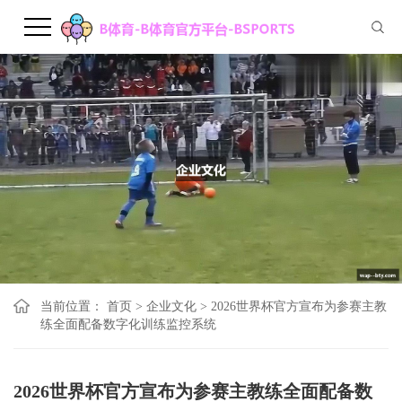
当前位置：
首页
>
企业文化
>
2026世界杯官方宣布为参赛主教
练全面配备数字化训练监控系统
2026世界杯官方宣布为参赛主教练全面配备数