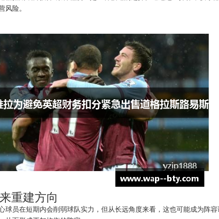
营风险。
来重建方向
心球员在短期内会削弱球队实力，但从长远角度来看，这也可能成为阵容