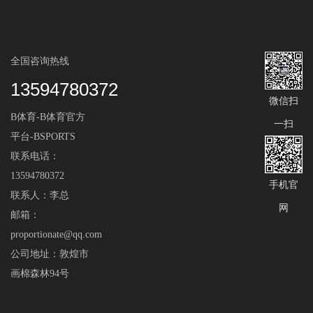
全国咨询热线
13594780372
微信扫
B体育-B体育官方
一扫
平台-BSPORTS
联系电话：
13594780372
手机官
联系人：李总
网
邮箱：
proportionate@qq.com
公司地址：敦煌市
画棉森林94号