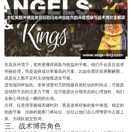
在高压环境下，老将更懂得风险与收益的平衡。他们不会盲目追求
华丽处理，而是选择成功率最高的方案，比如在禁区前果断解围，
或是在人数不足时主动拖慢进攻节奏。
进攻端同样如此。老将清楚对方防线最容易松动的时间点，可能是
连续防守后的注意力下降，也可能是比分领先后的心理放松，他们
会耐心等待这一瞬间的出现。
点球、任意球等极端关键时刻，更是老将经验的集中体现。稳定的
助跑节奏、冷静的观察门将站位，往往让他们在心理博弈中占据上
风，为球队锁定胜局。
三、战术博弈角色