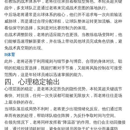
在教练的战术体系中，老将往往承担着枢纽型角色。本轮英超关键
战中，多支球队正是通过老将来完成战术意图的落地执行。
中后场老将通常是出球体系的核心，他们并不追求每一次向前输送
威胁球，而是通过合理分配球权，让球队整体运转更加流畅。这种
看似保守的选择，实则是对比赛控制力的体现。
在战术调整阶段，老将的适应能力也更强。当教练临场变阵时，他
们能够迅速理解新要求，并在场上带动其他球员完成角色切换，避
免战术真空期的出现。
B体育
此外，老将还善于利用规则与细节参与博弈。合理的身体对抗、聪
明的犯规位置选择，既能打断对手节奏，又能将风险控制在可接受
范围内，这是年轻球员难以迅速掌握的能力。
四、心理稳定输出
心理层面的稳定，是老将决定胜负的隐性优势。本轮英超关键战节
奏快、对抗强，任何一次失误都可能被无限放大，而老将往往是场
上最冷静的存在。
当球队落后或局势不利时，老将更少出现情绪化反应。他们通过简
单而有效的处理，帮助球队稳住阵脚，为反扑争取时间与空间。
在领先情况下，老将同样发挥着“降温器”的作用。他们会主动回撤接
球，通过控球消耗时间，避免年轻球员因急于扩大比分而暴露防