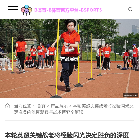
当前位置：
首页
>
产品展示
>
本轮英超关键战老将经验闪光决
定胜负的深度观察与战术博弈全解读
本轮英超关键战老将经验闪光决定胜负的深度