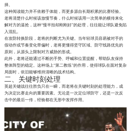
择。
这种阅读能力并不依赖于体能，而更多源自长期积累的比赛经验。
老将清楚什么时候该放慢节奏，什么时候该用一次简单的横传来化
解对方的逼抢，这种“慢半拍却刚刚好”的处理，往往能让球队避免陷
入混乱。
在攻防转换阶段，老将的判断尤为关键。当年轻球员容易被对手的
假动作或节奏变化带偏时，老将更懂得坚守区域、防守线路优先的
原则，从源头上限制对方威胁的形成。
此外，老将还能通过不断的手势、呼喊和位置提醒，帮助队友保持
整体阵型的稳定。这种场上“第二教练”的作用，使得球队在面对复杂
局面时，依旧能够维持清晰的战术结构。
二、关键时刻处理
英超关键战往往胜负只在一瞬，而老将在关键时刻的处理能力，成
为决定比赛走向的重要因素。无论是一次定位球防守，还是一次反
击中的最后一传，经验都在无形中发挥作用。