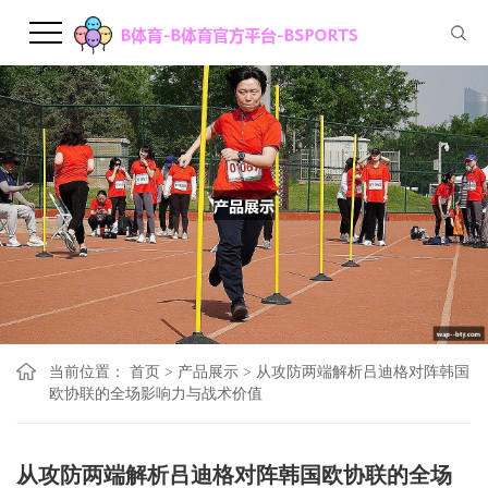
当前位置：
首页
>
产品展示
>
从攻防两端解析吕迪格对阵韩国
欧协联的全场影响力与战术价值
从攻防两端解析吕迪格对阵韩国欧协联的全场