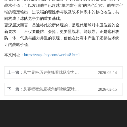
战术价值，可以发现他早已超越“单纯防守者”的角色定位。他在防守
端的稳定输出、进攻端的理性参与以及战术体系中的核心地位，共
同构成了球队竞争力的重要基础。
更深层次而言，吕迪格此役所体现的，是现代足球对中卫位置的全
新要求——不仅要能防、会抢，更要懂战术、能领导。正是这种攻
防一体、气质与能力并重的表现，使他在比赛中产生了远超技术统
计的战略价值。
本文网址：
https://wap--bty.com/works/8.html
上一篇：
从世界杯历史交锋看球队实力对比的参考价值解析与未来走势判断
2026-02-14
下一篇：
从赛程密集度视角解读欧冠球队竞技状态与成绩关联影响机制研究
2026-02-15