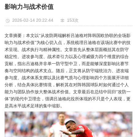
影响力与战术价值
2026-02-14 20:22:44
153次
文章摘要：本文以“从攻防两端解析吕迪格对阵韩国欧协联的全场影
响力与战术价值”为核心切入点，系统梳理吕迪格在该场比赛中的技
术呈现、战术执行与精神属性。文章首先从整体层面概括其在防守
稳定性、进攻参与度、战术牵引力以及心理威慑力四个维度的综合
贡献，指出吕迪格并非单一防守型中卫，而是能够深度影响比赛节
奏与空间结构的战术支点。随后，正文将从防守端统治力、进攻端
参与度、战术体系支撑以及比赛气质与心理影响四个方面展开详细
分析，结合具体比赛情境，解析其在对阵韩国球队时如何通过个人
能力与团队协作放大整体战术价值。文章最后在总结中回归“攻防一
体”的现代中卫理念，强调吕迪格此役所体现的不只是个人表现，更
是高水平战术足球的集中缩影。