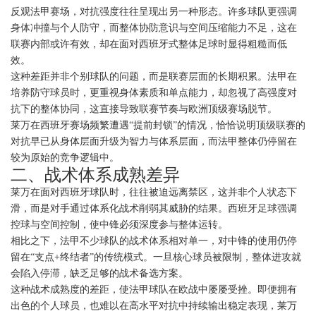
反观法甲赛场，对抗强度往往呈现出另一种形态。许多球队更强调
身体冲撞与个人防守，而整体协防意识与空间压缩能力不足，这在
联赛内部或许有效，却在面对西班牙式整体足球时显得粗糙而低
效。
这种差距并非个别球队的问题，而是联赛层面的长期积累。法甲在
培养防守球员时，更重视身体素质和单点能力，却忽视了高强度对
抗下的整体协同，这直接导致联赛节奏与欧洲顶级赛场脱节。
莱万在西班牙赛场频繁遭遇“提前封锁”的情况，恰恰说明顶级联赛的
对抗早已从身体层面升级为智力与体系层面，而法甲整体仍停留在
较为原始的竞争逻辑中。
二、战术体系成熟差异
莱万在面对西班牙球队时，往往被迫远离禁区，这并非个人状态下
滑，而是对手通过体系化战术削弱其威胁的结果。西班牙足球强调
控球与空间控制，使中锋必须深度参与整体运转。
相比之下，法甲不少球队的战术体系相对单一，对中锋的使用仍停
留在“支点+终结者”的传统模式。一旦核心球员被限制，整体进攻就
会陷入停滞，缺乏足够的战术备选方案。
这种战术成熟度的差距，使法甲球队在欧战中屡屡受挫。即便拥有
出色的个人球员，也难以在高水平对抗中持续输出稳定表现，莱万