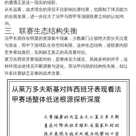
的遭遇正是这一现实的缩影。
从长远看，战术理念的滞后不仅影响比赛结果，也限制了球员能力
的全面发展，进一步拉大了法甲与西甲等顶级联赛之间的认知鸿
沟。
三、联赛生态结构失衡
法甲长期存在明显的资源集中现象，少数豪门占据绝大部分关注度
与资金，而中下游球队生存空间有限。这种生态结构，使联赛内部
竞争看似激烈，实则缺乏真正的高质量对抗。
莱万在西班牙赛场面对的，是整体实力接近、风格多样的对手，这
种环境迫使球员不断调整与进化。而法甲内部的结构性失衡，却让
许多比赛缺乏足够的战术含量。