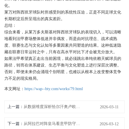
化。
莱万对阵西班牙球队时所感受到的系统性压迫，正是不同足球文化
长期积淀后所呈现出的真实差距。
总结：
综合来看，从莱万多夫斯基对阵西班牙球队的表现切入，可以清晰
地看到法甲赛场整体低迷并非偶发，而是由对抗理念、战术成熟
度、联赛生态与文化认知等多重因素共同塑造的结果。这种低迷隐
藏在联赛日常运转之中，只有在高水平对比下才会被充分放大。
如果法甲希望真正走出当前困境，就必须跳出单纯依赖天赋球员的
路径，转而在体系建设、生态平衡与文化塑造上进行深层次调整。
否则，即便未来仍会涌现个别明星，也难以从根本上改变整体竞争
力不足的现实格局。
本文网址：
https://wap--bty.com/works/79.html
上一篇：
从数据维度深析恰尔汗奥卢欧联杯对阵日本球队表现全面技术与战术价值
2026-03-11
下一篇：
从阿拉巴对阵皇马看意甲防守体系的真实价值与战术启示解析与比较研究
2026-03-12