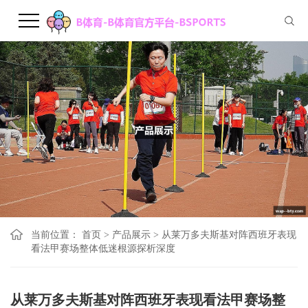
当前位置：
首页
>
产品展示
>
从莱万多夫斯基对阵西班牙表现
看法甲赛场整体低迷根源探析深度
从莱万多夫斯基对阵西班牙表现看法甲赛场整