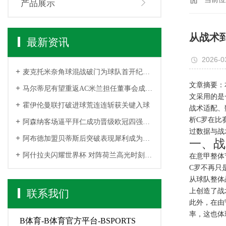
产品展示
从战术
最新资讯
2026-0
麦克托米奈角球混战破门为球队首开纪录震撼全场
文章摘要：
马尔蒂尼有望重返AC米兰担任董事会成员推动俱乐部发展
文采用的是
霍伊伦曼联打破进球荒连连斩获关键入球
战术适配、
析C罗在比
阿森纳客场逼平拜仁成功晋级欧冠四强震撼球迷
过数据与战
阿布德加盟贝蒂斯后突破表现犀利成为球队新亮点
一、战
阿什拉夫闪耀世界杯 对阵荷兰高光时刻全回顾与战术解析盘点集锦
在意甲整体
C罗不再只
从球队整体
上创造了战
联系我们
此外，在由
率，这也体
B体育-B体育官方平台-BSPORTS