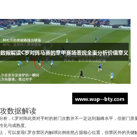
攻数据解读
分析，C罗对阵此类对手时的射门次数并不一定达到巅峰水平，但射门质
性化与成熟度。
上，可以发现C罗在禁区内触球比例依然占据核心位置，但禁区外的关键