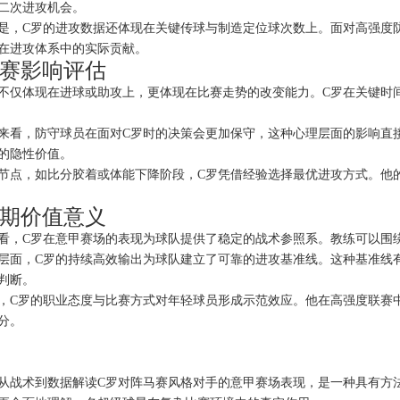
二次进攻机会。
是，C罗的进攻数据还体现在关键传球与制造定位球次数上。面对高强度
在进攻体系中的实际贡献。
赛影响评估
不仅体现在进球或助攻上，更体现在比赛走势的改变能力。C罗在关键时
来看，防守球员在面对C罗时的决策会更加保守，这种心理层面的影响直接
的隐性价值。
节点，如比分胶着或体能下降阶段，C罗凭借经验选择最优进攻方式。他
期价值意义
看，C罗在意甲赛场的表现为球队提供了稳定的战术参照系。教练可以围
层面，C罗的持续高效输出为球队建立了可靠的进攻基准线。这种基准线
判断。
，C罗的职业态度与比赛方式对年轻球员形成示范效应。他在高强度联赛中
分。
从战术到数据解读C罗对阵马赛风格对手的意甲赛场表现，是一种具有方