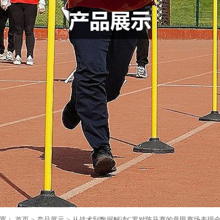
位置：
首页
>
产品展示
>
从战术到数据解读C罗对阵马赛的意甲赛场表现