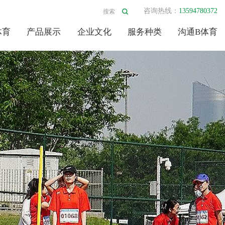
咨询热线：
13594780372
体育
产品展示
企业文化
服务种类
沟通B体育