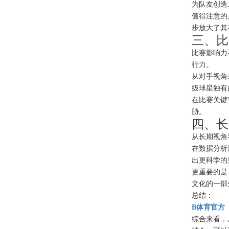
为队友创造
值得注意的
步放大了其
三、比
比赛影响力
行力。
从对手视角
级球星独有
在比赛关键
胁。
四、长
从长期视角
在数据分析
出更科学的
更重要的是
文化的一部
总结：
B体育官方
综合来看，