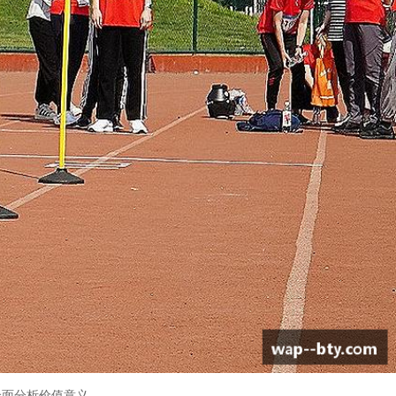
全面分析价值意义