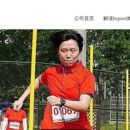
公司首页
解读bsport