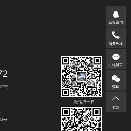
业务咨询
服务热线
在线留言
72
微信
RTS
微信扫一扫
TOP
m
4号