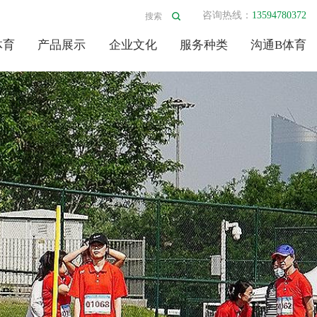
咨询热线：
13594780372
体育
产品展示
企业文化
服务种类
沟通B体育