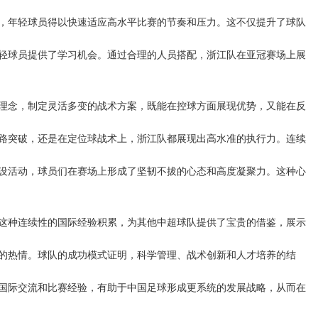
，年轻球员得以快速适应高水平比赛的节奏和压力。这不仅提升了球队
轻球员提供了学习机会。通过合理的人员搭配，浙江队在亚冠赛场上展
理念，制定灵活多变的战术方案，既能在控球方面展现优势，又能在反
路突破，还是在定位球战术上，浙江队都展现出高水准的执行力。连续
设活动，球员们在赛场上形成了坚韧不拔的心态和高度凝聚力。这种心
这种连续性的国际经验积累，为其他中超球队提供了宝贵的借鉴，展示
的热情。球队的成功模式证明，科学管理、战术创新和人才培养的结
国际交流和比赛经验，有助于中国足球形成更系统的发展战略，从而在