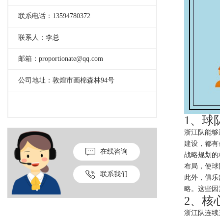
联系电话：13594780372
联系人：李总
邮箱：proportionate@qq.com
公司地址：敦煌市画棉森林94号
1、球
浙江队能够
建设，都有
在线咨询
战略规划的
布局，使球
联系我们
此外，俱乐
略。这些因
2、核
浙江队连续