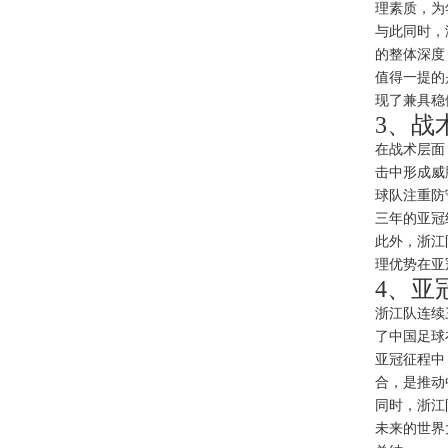
理素质，为
与此同时，
的整体深度
值得一提的
现了兼具稳
3、战
在战术层面
击中形成威
球队注重防
三年的亚冠
此外，浙江
理优势在亚
4、亚
浙江队连续
了中国足球
亚冠征程中
合，是推动
同时，浙江
未来的世界