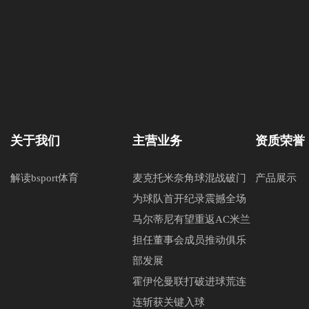
关于我们
主营业务
资质荣誉
解读bsport体育
麦克托米奈角球混战破门
产品展示
为球队首开纪录震撼全场
马尔蒂尼有望重返AC米兰
担任董事会成员推动俱乐
部发展
霍伊伦曼联打破进球荒连
连斩获关键入球