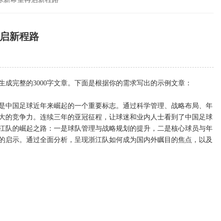
启新程路
成完整的3000字文章。下面是根据你的需求写出的示例文章：
是中国足球近年来崛起的一个重要标志。通过科学管理、战略布局、年
大的竞争力。连续三年的亚冠征程，让球迷和业内人士看到了中国足球
江队的崛起之路：一是球队管理与战略规划的提升，二是核心球员与年
的启示。通过全面分析，呈现浙江队如何成为国内外瞩目的焦点，以及