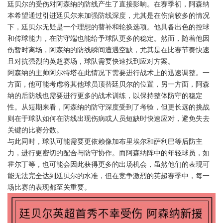
廷贝尔的受伤对阿森纳的防线产生了直接影响。在赛季初，阿森纳
本希望通过引进廷贝尔来加强防线深度，尤其是在伤病较多的情况
下，廷贝尔无疑是一个理想的替补和轮换选项。他具备出色的控球
和传球能力，在防守端也能给予球队更多的稳定。然而，随着他因
伤暂时离场，阿森纳的防线瞬间遭遇空缺，尤其是在比赛节奏快速
且对抗强烈的英超赛场，球队需要快速找到应对方案。
阿森纳的主帅阿尔特塔在此情况下需要进行战术上的迅速调整。一
方面，他可能考虑将其他球员顶替廷贝尔的位置，另一方面，阿森
纳的后防线也需要进行更多的战术训练，以保持整体防守的稳定
性。从短期来看，阿森纳的防守深度受到了考验，但更长远的挑战
则在于球队如何在防线出现伤病或人员短缺时快速应对，避免失去
关键的比赛分数。
与此同时，球队可能需要更依赖像加布里埃尔和萨利巴等后防主
力，进行更密切的配合与防守协作。而阿森纳阵中的年轻球员，如
霍尔丁等，也可能会因此获得更多的出场机会，虽然他们的表现可
能无法完全达到廷贝尔的水准，但在竞争激烈的英超赛季中，每一
场比赛的表现都至关重要。