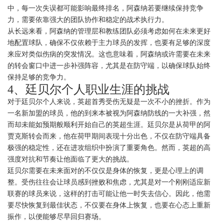
中，每一次失误都可能影响最终排名，阿森纳若要继续保持竞争
力，需要依靠强大的团队协作和稳定的战术执行力。
从长远来看，阿森纳的管理层和教练团队必须考虑如何在未来更好
地配置球队，确保不仅依赖于主力球员的发挥，也要有足够的深度
来应对类似伤病的突发情况。这也意味着，阿森纳或许需要在未来
的转会窗口中进一步补强阵容，尤其是在防守端，以确保球队始终
保持足够的竞争力。
4、廷贝尔个人职业生涯的挑战
对于廷贝尔个人来说，英超首秀受伤无疑是一次不小的挫折。作为
一名新加盟的球员，他的到来本被视为阿森纳防线的一大补强，然
而却未能如预期般顺利开始自己的英超生涯。廷贝尔是从荷甲的阿
贾克斯转会而来，他在荷甲期间表现十分出色，不仅在防守端具备
极强的稳定性，还在进攻组织中扮演了重要角色。然而，英超的高
强度对抗和节奏让他面临了更大的挑战。
廷贝尔需要在未来面对的不仅仅是身体的恢复，更是心理上的调
整。受伤往往会让球员感到挫败和焦虑，尤其是对一个刚刚适应新
联赛的球员来说，这样的打击可能让他一时失去信心。因此，他需
要尽快恢复到最佳状态，不仅要在身体上恢复，也要在心态上重新
振作，以便能够尽早回归赛场。