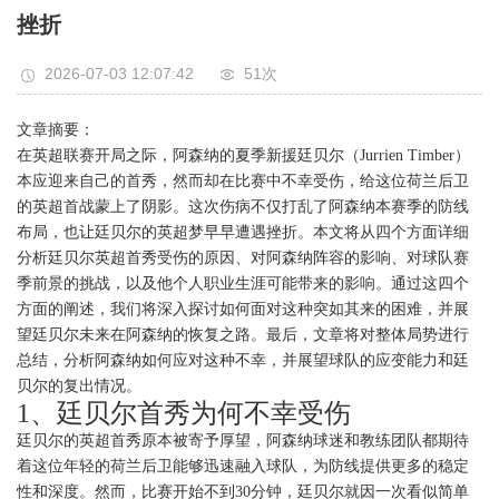
挫折
2026-07-03 12:07:42
51次
文章摘要：
在英超联赛开局之际，阿森纳的夏季新援廷贝尔（Jurrien Timber）
本应迎来自己的首秀，然而却在比赛中不幸受伤，给这位荷兰后卫
的英超首战蒙上了阴影。这次伤病不仅打乱了阿森纳本赛季的防线
布局，也让廷贝尔的英超梦早早遭遇挫折。本文将从四个方面详细
分析廷贝尔英超首秀受伤的原因、对阿森纳阵容的影响、对球队赛
季前景的挑战，以及他个人职业生涯可能带来的影响。通过这四个
方面的阐述，我们将深入探讨如何面对这种突如其来的困难，并展
望廷贝尔未来在阿森纳的恢复之路。最后，文章将对整体局势进行
总结，分析阿森纳如何应对这种不幸，并展望球队的应变能力和廷
贝尔的复出情况。
1、廷贝尔首秀为何不幸受伤
廷贝尔的英超首秀原本被寄予厚望，阿森纳球迷和教练团队都期待
着这位年轻的荷兰后卫能够迅速融入球队，为防线提供更多的稳定
性和深度。然而，比赛开始不到30分钟，廷贝尔就因一次看似简单