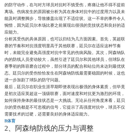
的防守动作，在与对方球员对抗时不慎受伤，疼痛让他不得不提前
离场。伤病发生的原因被分析为其在身体对抗中的过度用力以及未
能及时调整脚步，导致膝盖出现了不适症状。这一不幸的事件令人
惋惜，因为廷贝尔本场比赛之前展现出很强的竞技状态和良好的适
应能力。
分析其受伤的具体原因，也可以归结为几方面因素。首先，英超联
赛的节奏和对抗强度明显高于其他联赛，廷贝尔在适应这种节奏
时，未能完全避免高强度对抗中常见的伤病风险。其次，阿森纳队
内的防线人员变动较大，虽然引进了廷贝尔和其他球员，但球队在
赛季初的阵容磨合过程中，部分球员的配合和站位尚未达到最优状
态。廷贝尔的受伤恰恰发生在阿森纳防线最需要稳固的时候，这也
进一步加剧了球队的防守问题。
最后，廷贝尔在职业生涯早期即便表现出极强的身体素质，但毕竟
是初次适应英超这一顶级联赛，面对速度和对抗更为激烈的环境，
如何保持身体的最佳状态是一大挑战。无论从任何角度来看，廷贝
尔的受伤都是不可忽视的信号，它提示了高强度对抗中，球员不仅
需要技术的过硬，还需要良好的身体适应能力。
B体育
2、阿森纳防线的压力与调整