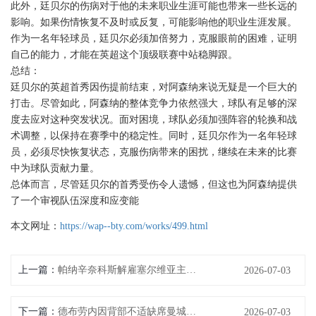
此外，廷贝尔的伤病对于他的未来职业生涯可能也带来一些长远的
影响。如果伤情恢复不及时或反复，可能影响他的职业生涯发展。
作为一名年轻球员，廷贝尔必须加倍努力，克服眼前的困难，证明
自己的能力，才能在英超这个顶级联赛中站稳脚跟。
总结：
廷贝尔的英超首秀因伤提前结束，对阿森纳来说无疑是一个巨大的
打击。尽管如此，阿森纳的整体竞争力依然强大，球队有足够的深
度去应对这种突发状况。面对困境，球队必须加强阵容的轮换和战
术调整，以保持在赛季中的稳定性。同时，廷贝尔作为一名年轻球
员，必须尽快恢复状态，克服伤病带来的困扰，继续在未来的比赛
中为球队贡献力量。
总体而言，尽管廷贝尔的首秀受伤令人遗憾，但这也为阿森纳提供
了一个审视队伍深度和应变能
本文网址：
https://wap--bty.com/works/499.html
上一篇：
帕纳辛奈科斯解雇塞尔维亚主帅约万诺维奇 土耳其名帅特里姆接管球队
2026-07-03
下一篇：
德布劳内因背部不适缺席曼城对布莱顿联赛 伤情或影响未来比赛
2026-07-03