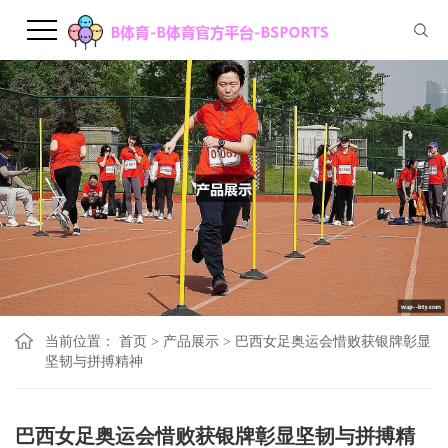
当前位置：
首页
>
产品展示
>
巴西女足奥运会惜败获银牌彰显
坚韧与拼搏精神
巴西女足奥运会惜败获银牌彰显坚韧与拼搏精