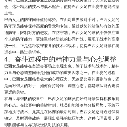
守时，巴西女足能够通过快速的传接球寻找突破口，为队友创造机
会。这种精湛的技术与战术配合，使得巴西女足在比赛中总能占据
主动。
巴西女足的防守同样值得称赞。在面对世界级对手时，巴西女足的
防守球员能够保持高度的警觉和专注，通过默契的站位与有效的压
迫防守，限制对方的进攻。在防守端，巴西女足的球员不仅仅注重
个人的防守能力，更注重整体防线的协同作战，展现了战术的高度
统一性。正是这种攻守兼备的技术和战术，使得巴西女足能够在奥
运会中一路过关斩将。
4、奋斗过程中的精神力量与心态调整
巴西女足能够在奥运会赛场上表现出色，除了技术与战术外，精神
力量与心态调整同样是她们成功的重要因素之一。在比赛的过程
中，巴西女足面临着极大的心理压力。无论是比赛的紧张节奏，还
是面对强大的对手，如何保持冷静、调整心态，都是球队能否走得
更远的关键。
在与世界强队的较量中，巴西女足的球员们始终能够保持积极乐观
的心态。在比赛中的关键时刻，球员们能够冷静分析局势，不急不
躁地执行战术。尤其是在比赛的最后时刻，巴西女足总能通过保持
镇定、及时调整战略，展现出极强的抗压能力。这种心理素质，是
球队能够与世界顶级强队对抗的关键。