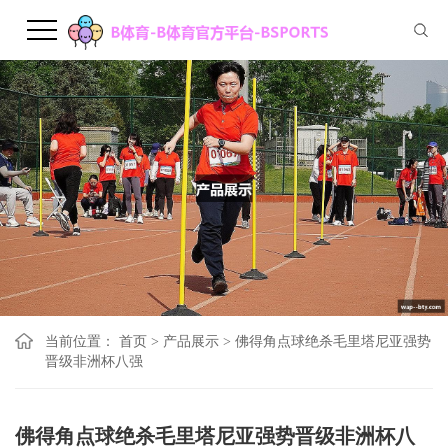
当前位置：
首页
>
产品展示
>
佛得角点球绝杀毛里塔尼亚强势
晋级非洲杯八强
佛得角点球绝杀毛里塔尼亚强势晋级非洲杯八