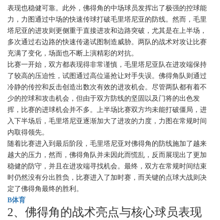
表现也稳健可靠。此外，佛得角的中场球员发挥出了极强的控球能
力，力图通过中场的快速传球打破毛里塔尼亚的防线。然而，毛里
塔尼亚的进攻则更侧重于直接进攻和边路突破，尤其是在上半场，
多次通过右边路的快速传递试图制造威胁。两队的战术对攻让比赛
充满了变化，场面也不断上演精彩的对抗。
比赛一开始，双方都表现得非常谨慎，毛里塔尼亚队在进攻端保持
了较高的压迫性，试图通过高位逼抢让对手失误。佛得角队则通过
冷静的传控和反击创造出数次有效的进攻机会。尽管两队都有着不
少的控球和攻击机会，但由于双方防线的坚固以及门将的出色发
挥，比赛的进球机会并不多。上半场比赛双方均未能打破僵局，进
入下半场后，毛里塔尼亚逐渐加大了进攻的力度，力图在常规时间
内取得领先。
随着比赛进入到最后阶段，毛里塔尼亚对佛得角的防线施加了越来
越大的压力，然而，佛得角队并未因此而慌乱，反而展现出了更加
稳健的防守，并且在进攻端寻找机会。最终，双方在常规时间结束
时仍然没有分出胜负，比赛进入了加时赛，而关键的点球大战则决
定了佛得角最终的胜利。
B体育
2、佛得角的战术亮点与核心球员表现