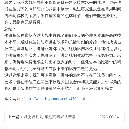
总之，点球大战的胜利不仅仅是佛得角队技术水平的体现，更是他
们在压力下的冷静与决心的集中展示。毛里塔尼亚虽然在常规时间
内表现得极为顽强，但在最关键的点球环节，他们未能把握住机
会，最终也无缘晋级。
总结：
佛得角队在这场点球大战中展现了他们强大的心理素质和极高的技
术水平。通过稳健的防守反击战术和关键时刻的冷静，他们成功击
败了毛里塔尼亚，挺进非洲杯八强。这场比赛不仅让球迷们见识到
了佛得角队的实力，也展示了非洲足球的激烈竞争与无穷魅力。未
来，佛得角队将继续面对更加强大的对手，但凭借本场比赛中的精
彩表现，他们完全有能力在接下来的比赛中走得更远。
通过这场比赛，我们可以看到非洲杯的魅力不仅在于球员们的个人
技术，也在于他们在高压下展现的团队合作和决策能力。佛得角的
胜利是团队协作与冷静决策的完美结合，而毛里塔尼亚则需要
本文网址：
https://wap--bty.com/works/470.html
上一篇：
以努涅斯对阵尤文国家队赛事对位优势分析视角下的攻防博弈解读
2026-06-24