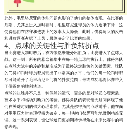
此外，毛里塔尼亚的体能问题也影响了他们的整体表现。在比赛的
后期，尤其是进入加时赛时，毛里塔尼亚球员的体力逐渐下降，这
使得他们在防守和进攻上的效率大大降低。此时，佛得角队的反击
和进攻逐渐占据了上风，最终决定了比赛的结果。
4、点球的关键性与胜负转折点
当比赛进入加时赛后，双方依然未能分出胜负，比赛进入了点球大
战。这一刻，所有的悬念都集中在每一轮点球的执行上。佛得角队
在点球大战中的冷静和精准成为了最终决定胜负的关键因素。球队
的门将和罚球球员都展现出了非常高的水平，他们的每一轮罚球都
尽可能避开了毛里塔尼亚门将的扑救范围，最终成功地将比赛带入
了佛得角的胜利轨道。
点球的决胜并不只是一种偶然的运气，更多的是对球员心理素质、
技术水平和临场判断力的考验。佛得角队的表现毫无疑问体现了他
们在关键时刻的强大心理素质。尤其是佛得角的点球射手，他在面
对重重压力时表现得极为镇定，每一脚射门都尽可能地做到精准无
误。这一系列表现，也让球迷们更加期待佛得角在未来比赛中的精
彩表现。