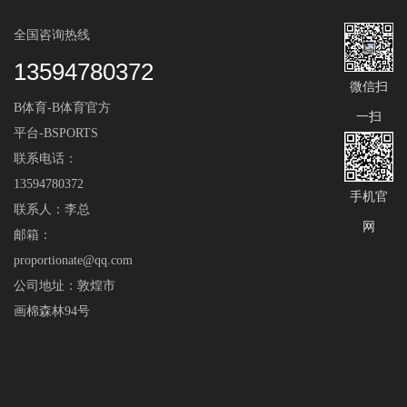
全国咨询热线
13594780372
微信扫
B体育-B体育官方
一扫
平台-BSPORTS
联系电话：
13594780372
手机官
联系人：李总
网
邮箱：
proportionate@qq.com
公司地址：敦煌市
画棉森林94号