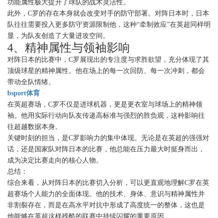
功能属性极大提升了球队的战术灵活性。
此外，C罗的存在本身就会改变对手的防守部署。对阵日本时，日本
队往往需要投入更多防守资源限制他，这种“牵制效应”在英超同样明
显，为队友创造了大量进攻空间。
4、精神属性与领袖影响
对阵日本的比赛中，C罗展现出的专注度与求胜欲望，充分体现了其
顶级球星的精神属性。他在场上的每一次回防、每一次冲刺，都会
带动全队情绪。
bsport体育
在英超赛场，C罗不仅是进球机器，更是更衣室与球场上的精神领
袖。他用实际行动向队友传递高标准与强烈的胜负观，这种影响往
往超越数据本身。
关键时刻的担当，是C罗影响力的集中体现。无论是在英超的强强对
话，还是国家队对阵日本的比赛，他总能在压力最大时挺身而出，
成为决定比赛走向的核心人物。
总结：
综合来看，从对阵日本的比赛切入分析，可以更直观地理解C罗在英
超赛场个人能力的全面体现。他的技术、身体、意识与精神属性并
非割裂存在，而是在高水平对抗中形成了高度统一的整体，这也是
他能够在英超这样残酷的联赛中持续闪耀的重要原因。