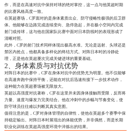
作，而是在高速对抗中保持对球的绝对掌控，这一点与他英超时期
的比赛风格高度一致。
在英超赛场，C罗面对的是身体素质出众、防守侵略性极强的后卫群
体。他能够在边路完成连续变向、急停急起，并在极小空间内完成
射门或传球，这与他在国家队比赛中面对日本防线时的表现形成了
清晰对照。
此外，C罗的射门技术同样体现出极高水准。无论是远射、头球还是
禁区内抢点，他都具备多样化的终结方式。对阵日本时的冷静处
理，正是他在英超屡次完成关键进球的重要基础。
2、身体素质与对抗优势
对阵日本的比赛中，C罗在身体对抗中的优势尤为明显。他不仅能够
在高速奔跑中保持平衡，还能在对抗后迅速衔接下一步技术动作，
这种能力在英超赛场被无限放大。
英超以高强度对抗著称，C罗在这里并未因身体接触而受限，反而将
力量、速度与爆发力完美结合。他在冲刺中的步幅与节奏变化，使
防守球员往往难以判断其真实意图。
值得注意的是，C罗对身体管理的自律性，使他在英超多个赛季中保
持稳定输出。对阵日本时展现出的体能优势，并非偶然，而是长期
职业化训练在英超高强度环境中淬炼出的结果。