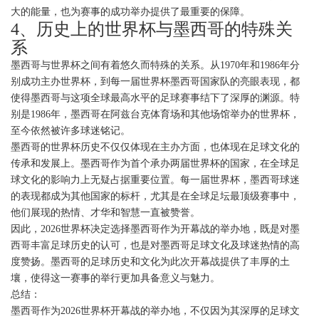
大的能量，也为赛事的成功举办提供了最重要的保障。
4、历史上的世界杯与墨西哥的特殊关
系
墨西哥与世界杯之间有着悠久而特殊的关系。从1970年和1986年分
别成功主办世界杯，到每一届世界杯墨西哥国家队的亮眼表现，都
使得墨西哥与这项全球最高水平的足球赛事结下了深厚的渊源。特
别是1986年，墨西哥在阿兹台克体育场和其他场馆举办的世界杯，
至今依然被许多球迷铭记。
墨西哥的世界杯历史不仅仅体现在主办方面，也体现在足球文化的
传承和发展上。墨西哥作为首个承办两届世界杯的国家，在全球足
球文化的影响力上无疑占据重要位置。每一届世界杯，墨西哥球迷
的表现都成为其他国家的标杆，尤其是在全球足坛最顶级赛事中，
他们展现的热情、才华和智慧一直被赞誉。
因此，2026世界杯决定选择墨西哥作为开幕战的举办地，既是对墨
西哥丰富足球历史的认可，也是对墨西哥足球文化及球迷热情的高
度赞扬。墨西哥的足球历史和文化为此次开幕战提供了丰厚的土
壤，使得这一赛事的举行更加具备意义与魅力。
总结：
墨西哥作为2026世界杯开幕战的举办地，不仅因为其深厚的足球文