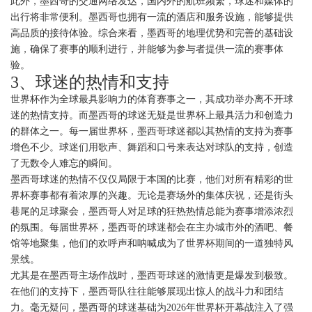
此外，墨西哥的交通网络发达，国内外的航班频繁，球迷和媒体的
出行将非常便利。墨西哥也拥有一流的酒店和服务设施，能够提供
高品质的接待体验。综合来看，墨西哥的地理优势和完善的基础设
施，确保了赛事的顺利进行，并能够为参与者提供一流的赛事体
验。
3、球迷的热情和支持
世界杯作为全球最具影响力的体育赛事之一，其成功举办离不开球
迷的热情支持。而墨西哥的球迷无疑是世界杯上最具活力和创造力
的群体之一。每一届世界杯，墨西哥球迷都以其热情的支持为赛事
增色不少。球迷们用歌声、舞蹈和口号来表达对球队的支持，创造
了无数令人难忘的瞬间。
墨西哥球迷的热情不仅仅局限于本国的比赛，他们对所有精彩的世
界杯赛事都有着浓厚的兴趣。无论是赛场外的集体庆祝，还是街头
巷尾的足球聚会，墨西哥人对足球的狂热热情总能为赛事增添浓烈
的氛围。每届世界杯，墨西哥的球迷都会在主办城市外的酒吧、餐
馆等地聚集，他们的欢呼声和呐喊成为了世界杯期间的一道独特风
景线。
尤其是在墨西哥主场作战时，墨西哥球迷的激情更是爆发到极致。
在他们的支持下，墨西哥队往往能够展现出惊人的战斗力和团结
力。毫无疑问，墨西哥的球迷基础为2026年世界杯开幕战注入了强