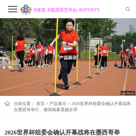
当前位置：
首页
>
产品展示
>
2026世界杯组委会确认开幕战将
在墨西哥举行，激情揭幕震撼全球
2026世界杯组委会确认开幕战将在墨西哥举