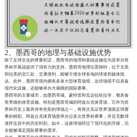
2、墨西哥的地理与基础设施优势
除了足球文化的厚重积淀，墨西哥的地理和基础设施也为其举办世
界杯开幕战提供了强有力的支持。墨西哥地理位置独特，位于北美
和拉美的交汇处，交通便利，能够方便全球各地的球迷和媒体抵
达。此外，墨西哥境内拥有多座大型体育场馆，这些场馆不仅具备
现代化设施，还能够承办大规模的国际赛事。
墨西哥的主要城市，如墨西哥城、蒙特雷和瓜达拉哈拉等，都具备
世界级的体育设施。特别是墨西哥城的阿兹台克体育场，它作为世
界杯历史上最具传奇色彩的球场之一，将再次见证世界顶级足球赛
事的精彩。阿兹台克体育场曾举办过多次世界杯赛事，并且无数球
迷怀念其中的历史时刻。如今，这座球场经过了现代化的升级，完
全能够满足国际赛事的需求。