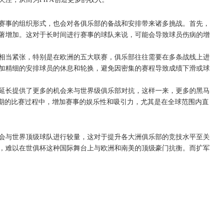
赛事的组织形式，也会对各俱乐部的备战和安排带来诸多挑战。首先，
著增加。这对于长时间进行赛事的球队来说，可能会导致球员伤病的增
相当紧张，特别是在欧洲的五大联赛，俱乐部往往需要在多条战线上进
加精细的安排球员的休息和轮换，避免因密集的赛程导致成绩下滑或球
延长提供了更多的机会来与世界级俱乐部对抗，这样一来，更多的黑马
长期的比赛过程中，增加赛事的娱乐性和吸引力，尤其是在全球范围内直
机会与世界顶级球队进行较量，这对于提升各大洲俱乐部的竞技水平至关
，难以在世俱杯这种国际舞台上与欧洲和南美的顶级豪门抗衡。而扩军