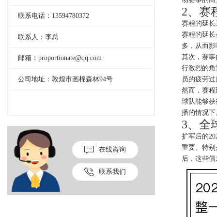
2、赛
联系电话：13594780372
赛程的延长
赛程的延长
联系人：李总
多，从而影
其次，赛事
邮箱：proportionate@qq.com
行激烈的角
公司地址：敦煌市画棉森林94号
员的疲劳过
然而，赛程
球队能够获
播的情况下
3、全
扩军后的2
重要。特别
在线咨询
后，这些俱
联系我们