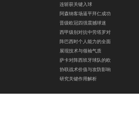
连斩获关键入球
阿森纳客场逼平拜仁成功
晋级欧冠四强震撼球迷
西甲级别对抗中劳塔罗对
阵巴西时个人能力的全面
展现技术与领袖气质
萨卡对阵西班牙球队的欧
协联战术价值与攻防影响
研究关键作用解析