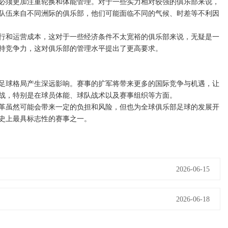
必须更加注重轮换和体能管理。对于一些实力相对较强的俱乐部来说，
队伍来自不同洲际的俱乐部，他们可能面临不同的气候、时差等不利因
行和运营成本，这对于一些经济条件不太宽裕的俱乐部来说，无疑是一
持竞争力，这对俱乐部的管理水平提出了更高要求。
球足球格局产生深远影响。赛事的扩军将带来更多的国际竞争与机遇，让
战，特别是在球员体能、球队战术以及赛事组织等方面。
革虽然可能会带来一定的负担和风险，但也为全球俱乐部足球的发展开
历史上最具标志性的赛事之一。
2026-06-15
2026-06-18