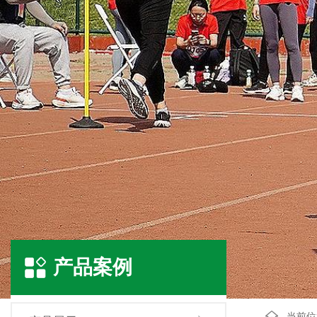
产品案例
当前