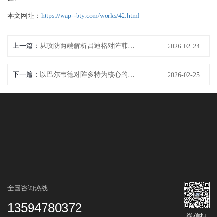
本文网址：
https://wap--bty.com/works/42.html
上一篇：
从攻防两端解析吕迪格对阵韩国欧协联的全场影响力与战术价值
2026-02-24
下一篇：
以巴尔韦德对阵多特为核心的意甲数据层面深度解析战术表现研究报告
2026-02-25
全国咨询热线
13594780372
微信扫