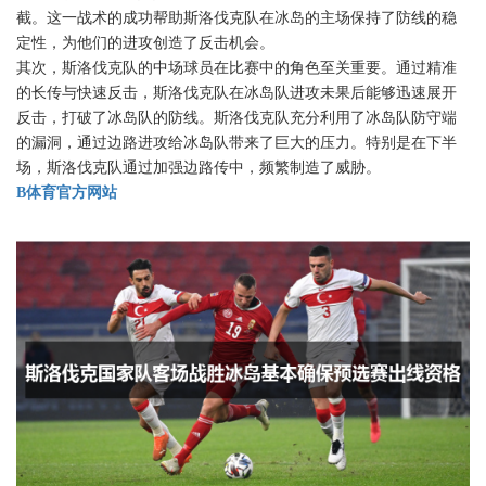
截。这一战术的成功帮助斯洛伐克队在冰岛的主场保持了防线的稳
定性，为他们的进攻创造了反击机会。
其次，斯洛伐克队的中场球员在比赛中的角色至关重要。通过精准
的长传与快速反击，斯洛伐克队在冰岛队进攻未果后能够迅速展开
反击，打破了冰岛队的防线。斯洛伐克队充分利用了冰岛队防守端
的漏洞，通过边路进攻给冰岛队带来了巨大的压力。特别是在下半
场，斯洛伐克队通过加强边路传中，频繁制造了威胁。
B体育官方网站