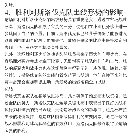
失球。
4、胜利对斯洛伐克队出线形势的影响
这场胜利对斯洛伐克队的出线形势具有重要意义。通过在客场战胜
冰岛，斯洛伐克队积累了宝贵的三分，使他们在小组积分榜上进一
步巩固了自己的位置。目前，斯洛伐克队已经几乎确保了能够进入
到最后的附加赛阶段，而如果他们能够在剩余的比赛中保持稳定的
表现，他们有很大的机会直接晋级。
此外，这场胜利还为斯洛伐克队的球员带来了巨大的心理优势。在
客场面对强敌并成功拿下比赛，无疑增强了球队的信心和士气。球
队的凝聚力和战斗力也在这场胜利中得到了进一步体现。随着比赛
的推进，斯洛伐克队的出线前景变得更加明朗，他们在接下来的比
赛中必定会更加积极主动，为最终的出线名额全力以赴。
总结：
斯洛伐克国家队在客场战胜冰岛，几乎确保了预选赛出线资格。通
过全队的努力，斯洛伐克队在这场关键比赛中表现出了良好的战术
执行力和球员的突出表现。无论是哈姆西克的领导力，还是杜布拉
夫卡的稳健发挥，都是球队能够取得胜利的重要因素。通过细致的
战术部署和对冰岛队弱点的有效利用，斯洛伐克队最终取得了这场
宝贵的胜利。