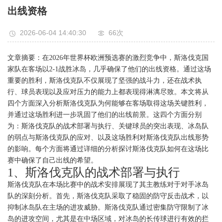
出线资格
2026-06-04 14:40:30
66次
文章摘要：在2026年世界杯欧洲预选赛的激烈竞争中，斯洛伐克国
家队在客场以2-1战胜冰岛，几乎确保了他们的出线资格。通过这场
重要的胜利，斯洛伐克队不仅展现了坚强的战斗力，还在战术执
行、球员表现以及应对压力的能力上都表现得淋漓尽致。本文将从
四个方面深入分析斯洛伐克队为何能够在客场取得这场关键胜利，
并通过这场胜利进一步巩固了他们的出线前景。这四个方面分别
为：斯洛伐克队的战术部署与执行、关键球员的突出表现、冰岛队
的弱点与斯洛伐克队的应对、以及这场胜利对斯洛伐克队出线形势
的影响。每个方面将通过详细的分析探讨斯洛伐克队如何在这场比
赛中确保了自己出线的希望。
1、斯洛伐克队的战术部署与执行
斯洛伐克队在本场比赛中的战术安排展现了其主教练对于对手冰岛
队的深刻分析。首先，斯洛伐克队采取了稳固的防守反击战术，以
抑制冰岛队在主场的进攻威胁。斯洛伐克队通过密集防守限制了冰
岛的进攻空间，尤其是在中场区域，对冰岛的长传球进行有效的拦