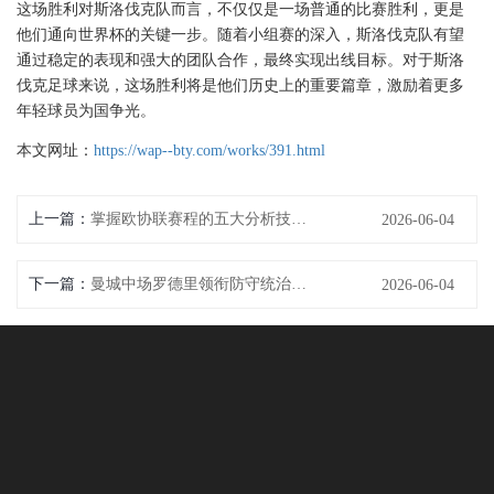
这场胜利对斯洛伐克队而言，不仅仅是一场普通的比赛胜利，更是
他们通向世界杯的关键一步。随着小组赛的深入，斯洛伐克队有望
通过稳定的表现和强大的团队合作，最终实现出线目标。对于斯洛
伐克足球来说，这场胜利将是他们历史上的重要篇章，激励着更多
年轻球员为国争光。
本文网址：
https://wap--bty.com/works/391.html
上一篇：
掌握欧协联赛程的五大分析技巧助你精准预判走势全面提升观赛决策能力
2026-06-04
下一篇：
曼城中场罗德里领衔防守统治力被评为2025至26赛季迄今最具影响力球员
2026-06-04