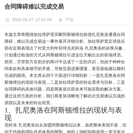
合同障碍难以完成交易
2026-05-27 12:42:04
77次
本篇文章将围绕加拉塔萨雷买断阿斯顿维拉租借扎尼奥洛遭遇合同
障碍，难以完成交易这一事件展开详细分析。加拉塔萨雷足球俱乐
部在近期表现出了对意大利年轻球员尼科洛·扎尼奥洛的浓厚兴趣，
计划通过租借的方式从阿斯顿维拉引进这位天赋出众的前场球员。
然而，尽管双方在初步的商讨中达成了一定的共识，但由于种种合
同条款和具体细节的矛盾，导致交易进展缓慢，甚至面临难以顺利
完成的困境。本文将从四个方面进行详细剖析：一是扎尼奥洛在阿
斯顿维拉的现状与表现，二是加拉塔萨雷的转会需求与目标，三是
合同障碍的具体问题，四是两家俱乐部未来可能采取的解决方案。
通过这些方面的分析，我们将更加清晰地了解此次交易难以完成的
原因以及未来的转会前景。
1、扎尼奥洛在阿斯顿维拉的现状与表
现
尼科洛·扎尼奥洛自从加盟阿斯顿维拉以来，虽然整体表现不差，但
由于伤病和球队战术体系的限制，他的上场时间和表现一直没有达