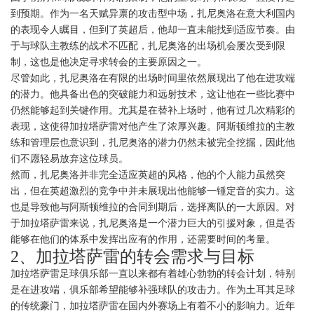
到预期。作为一名天赋异禀的攻击型中场，扎尼奥洛在意大利国内
的表现令人瞩目，但到了英超后，他却一直未能找到适应节奏。由
于与球队主教练的战术不匹配，扎尼奥洛的出场机会屡次受到限
制，这也是他决定寻求转会的主要原因之一。
尽管如此，扎尼奥洛在有限的出场时间里依然展现出了他在进攻端
的潜力。他具备出色的突破能力和远射技术，这让他在一些比赛中
仍然能够起到关键作用。尤其是在替补上场时，他有过几次精彩的
表现，这使得加拉塔萨雷对他产生了浓厚兴趣。阿斯顿维拉的主教
练和管理层也意识到，扎尼奥洛的潜力仍然未被完全挖掘，因此他
们不愿轻易放弃这位球员。
然而，扎尼奥洛并非完全适应英超的风格，他的个人能力虽然突
出，但在英超激烈的竞争中并未展现出他能够一锤定音的实力。这
也是导致他与阿斯顿维拉的合同到期后，选择离队的一大原因。对
于加拉塔萨雷来说，扎尼奥洛是一个潜力巨大的引援对象，但是否
能够在他们的体系中发挥出应有的作用，还需要时间的考量。
2、加拉塔萨雷的转会需求与目标
加拉塔萨雷足球俱乐部一直以来都有着雄心勃勃的转会计划，特别
是在进攻端，俱乐部希望能够补强球队的攻击力。作为土耳其足球
的传统豪门，加拉塔萨雷在国内外赛场上有着不小的影响力。近年