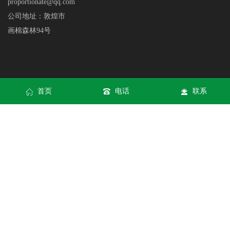
proportionate@qq.com
公司地址：敦煌市
画棉森林94号
首页
电话
联系
网站地图
|
XML
Copyright © B体育-B体育官方平台-BSPORTS All rights reserved
B体
育官方网站