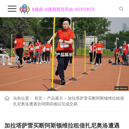
当前位置：
首页
>
产品展示
>
加拉塔萨雷买断阿斯顿维拉租借
扎尼奥洛遭遇合同障碍难以完成交易
加拉塔萨雷买断阿斯顿维拉租借扎尼奥洛遭遇