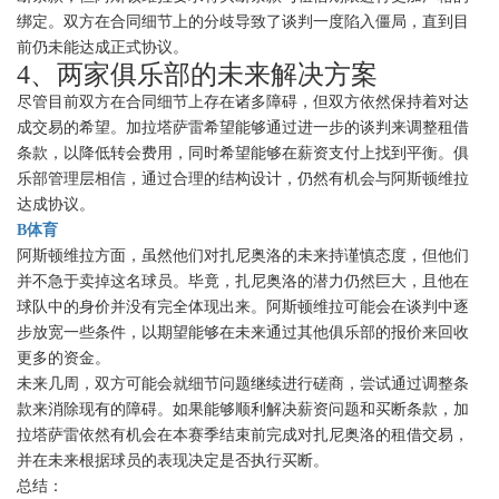
绑定。双方在合同细节上的分歧导致了谈判一度陷入僵局，直到目
前仍未能达成正式协议。
4、两家俱乐部的未来解决方案
尽管目前双方在合同细节上存在诸多障碍，但双方依然保持着对达
成交易的希望。加拉塔萨雷希望能够通过进一步的谈判来调整租借
条款，以降低转会费用，同时希望能够在薪资支付上找到平衡。俱
乐部管理层相信，通过合理的结构设计，仍然有机会与阿斯顿维拉
达成协议。
B体育
阿斯顿维拉方面，虽然他们对扎尼奥洛的未来持谨慎态度，但他们
并不急于卖掉这名球员。毕竟，扎尼奥洛的潜力仍然巨大，且他在
球队中的身价并没有完全体现出来。阿斯顿维拉可能会在谈判中逐
步放宽一些条件，以期望能够在未来通过其他俱乐部的报价来回收
更多的资金。
未来几周，双方可能会就细节问题继续进行磋商，尝试通过调整条
款来消除现有的障碍。如果能够顺利解决薪资问题和买断条款，加
拉塔萨雷依然有机会在本赛季结束前完成对扎尼奥洛的租借交易，
并在未来根据球员的表现决定是否执行买断。
总结：