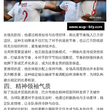
在领先阶段，他通过精准短传与合理控球，将比赛节奏拖入己方舒
适区。这种主动降速不仅打乱了对手的逼抢节奏，也让己方防线获
得充分组织时间，避免被持续冲击。
当局势需要提速时，他又能迅速切换模式。一脚纵向直传或突然前
插，打破原有节奏，令对手防守节拍出现断层。节奏的快慢转换在
他脚下形成艺术化表达，成为比赛走势的隐形操盘。
更难得的是，他在体能分配上保持均衡。全场高强度跑动并未影响
其判断质量，这种稳定输出确保节奏调配始终清晰有序，为球队构
建出稳定的比赛框架。
四、精神领袖气质
除了技战术层面的表现，巴尔韦德在精神层面同样发挥了关键作
用。当球队遭遇对手连续压迫时，他通过积极跑动与主动要球，稳
定队友情绪，让全队保持冷静与自信。
在关键对抗时刻，他的果断出脚和坚定目光成为队友的信号。这种