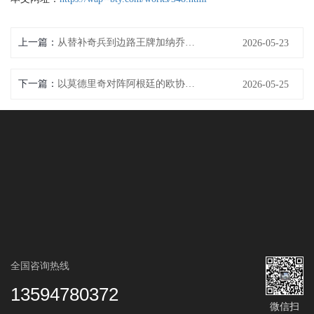
上一篇：
从替补奇兵到边路王牌加纳乔在曼联蜕变为绝对核心的崛起之路
2026-05-23
下一篇：
以莫德里奇对阵阿根廷的欧协联赛场状态评估与关键影响解析
2026-05-25
全国咨询热线
13594780372
微信扫