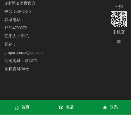
B体育-B体育官方
一扫
平台-BSPORTS
联系电话：
13594780372
手机官
联系人：李总
网
邮箱：
proportionate@qq.com
公司地址：敦煌市
画棉森林94号
首页
电话
联系