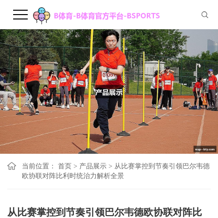
当前位置：
首页
>
产品展示
>
从比赛掌控到节奏引领巴尔韦德
欧协联对阵比利时统治力解析全景
从比赛掌控到节奏引领巴尔韦德欧协联对阵比