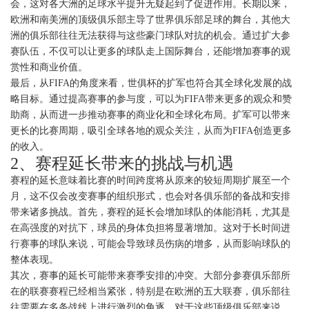
会，这对各大洲的足球水平提升无疑起到了促进作用。长期以来，
欧洲和南美洲的顶级俱乐部主导了世界俱乐部足球的舞台，其他大
洲的俱乐部往往无法获得与这些豪门球队对抗的机会。通过扩大参
赛队伍，不仅可以让更多的球队走上国际舞台，还能增加赛事的观
赏性和商业价值。
最后，从FIFA的角度来看，世俱杯的扩军也符合其全球化发展的战
略目标。通过提高赛事的参与度，可以为FIFA带来更多的观众和赞
助商，从而进一步推动赛事的商业化和全球化布局。扩军可以带来
更长的比赛周期，吸引全球各地的观众关注，从而为FIFA创造更多
的收入。
2、赛程延长带来的挑战与机遇
赛程的延长意味着比赛的时间跨度将从原来的较短周期扩展至一个
月，这不仅会改变赛事的组织形式，也会对各俱乐部的备战和安排
带来诸多挑战。首先，赛程的延长会增加球队的体能消耗，尤其是
在高强度的对抗下，球员的身体负担将显著增加。这对于长时间进
行赛事的球队来说，可能会导致球员伤病的增多，从而影响球队的
整体表现。
其次，赛事的延长可能带来赛季安排的冲突。大部分参赛俱乐部所
在的联赛赛程已经相当紧张，特别是在欧洲的五大联赛，俱乐部往
往需要在多条战线上进行激烈的角逐。对于这些顶级俱乐部来说，