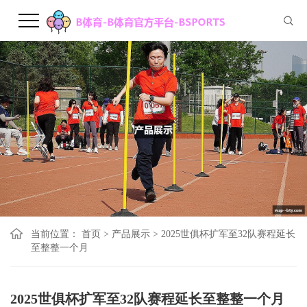
当前位置：
首页
>
产品展示
>
2025世俱杯扩军至32队赛程延长
至整整一个月
2025世俱杯扩军至32队赛程延长至整整一个月