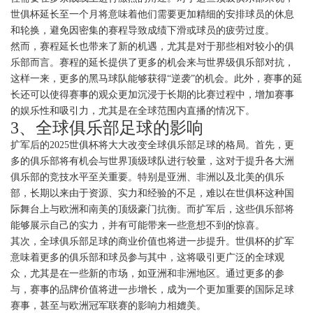
世俱杯延长至一个月将意味着他们需要更加精细的安排球员的休息
和轮换，避免因密集的赛程导致成绩下滑或球员的疲劳过度。
然而，赛程延长也带来了新的机遇，尤其是对于那些相对较小的俱
乐部而言。赛程的延长提供了更多的机会来与世界级俱乐部对抗，
这样一来，更多的黑马球队能够获得“逆袭”的机会。此外，赛事的延
长还可以使得赛事的观众更加沉浸于长期的比赛过程中，增加赛事
的娱乐性和吸引力，尤其是在全球范围内直播的情况下。
3、全球俱乐部足球的影响
扩军后的2025世俱杯将大大改变全球俱乐部足球的格局。首先，更
多的俱乐部将有机会与世界顶级球队进行较量，这对于提升各大洲
俱乐部的竞技水平至关重要。特别是亚洲、非洲以及北美的俱乐
部，长期以来由于资源、实力和经验的不足，难以在世俱杯这种国
际舞台上与欧洲和南美的顶级豪门抗衡。而扩军后，这些俱乐部将
能够展示自己的实力，并有可能带来一些意想不到的惊喜。
其次，全球俱乐部足球的商业价值也将进一步提升。世俱杯的扩军
意味着更多的俱乐部和球员参与其中，这将吸引更广泛的全球观
众，尤其是在一些新的市场，如亚洲和非洲地区。通过更多的参
与，赛事的品牌价值将进一步增长，成为一个更加重要的国际足球
赛事，甚至与欧洲冠军联赛的影响力相媲美。