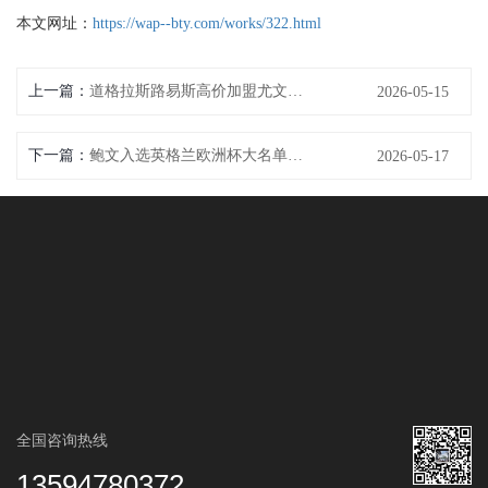
本文网址：
https://wap--bty.com/works/322.html
上一篇：
道格拉斯路易斯高价加盟尤文引发转会市场震动
2026-05-15
下一篇：
鲍文入选英格兰欧洲杯大名单引发球迷热议与期待
2026-05-17
全国咨询热线
13594780372