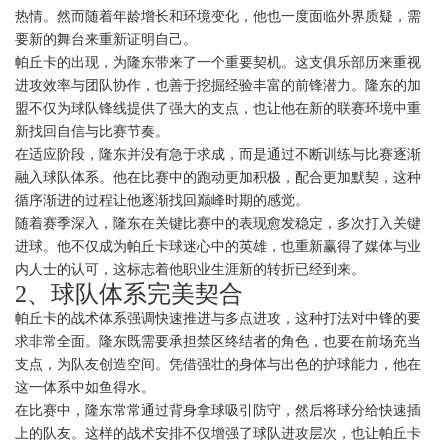
热情。然而随着年龄增长和环境变化，他也一度面临外界质疑，需
要新的舞台来重新证明自己。
帕丘卡的出现，为隆东带来了一个重要契机。这支俱乐部历来重视
进攻效率与团队协作，也善于挖掘经验丰富的前锋潜力。隆东的加
盟不仅为球队锋线提供了强大的支点，也让他在新的联赛环境中重
新找回自信与比赛节奏。
在适应阶段，隆东并没有急于求成，而是通过不断训练与比赛逐渐
融入球队体系。他在比赛中的跑动更加积极，配合更加默契，这种
循序渐进的过程让他逐渐找回巅峰时期的感觉。
随着赛季深入，隆东在关键比赛中的表现愈发稳定，多次打入关键
进球。他不仅成为帕丘卡球迷心中的英雄，也重新赢得了媒体与业
内人士的认可，这标志着他职业生涯新的转折已经到来。
2、球队体系完美契合
帕丘卡的战术体系强调快速推进与多点进攻，这种打法对中锋的要
求非常全面。隆东既需要承担禁区终结者的角色，也要在前场充当
支点，为队友创造空间。凭借强壮的身体与出色的护球能力，他在
这一体系中如鱼得水。
在比赛中，隆东常常通过背身拿球吸引防守，然后将球分给快速插
上的队友。这样的战术安排不仅增强了球队进攻层次，也让帕丘卡