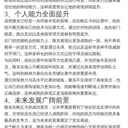
教练在制定战术时往往围绕他的特点进行布置，而队友们也越来越
信任他的终结能力，这种高度契合让他的表现持续提升。
3、个人能力全面提升
虽然隆东已经是一名经验丰富的前锋，但在帕丘卡的比赛中，他依
然不断完善自己的技术与比赛方式。通过针对性的训练，他在射门
精度、跑位意识以及体能管理方面都有明显提升。
在门前把握机会的能力上，隆东展现出更加成熟的一面。他不再依
赖单一的进攻方式，而是通过头球、抢点以及远射等多种手段威胁
对手球门。这种多样化的得分方式让防守球员难以限制。
与此同时，他在比赛中的领导力也逐渐凸显。作为经验丰富的球
员，隆东在场上不断鼓励年轻队友，并通过自身表现带动球队士
气。这样的精神力量往往在关键比赛中发挥重要作用。
通过持续努力与高水平比赛的锻炼，隆东不仅保持了身体状态，也
让自己的比赛阅读能力更加出色。他能够迅速判断场上形势并做出
正确选择，这种成熟的表现正是顶级前锋的重要标志。
4、未来发展广阔前景
隆东在帕丘卡的成功复苏，让外界重新看到了他在职业足球中的价
值。尽管职业生涯已经进入成熟阶段，但他的状态与经验仍然具备
极高的竞争力，这为未来的发展奠定了坚实基础。
对于帕丘卡来说，拥有这样一位稳定的锋线核心无疑是球队争夺荣