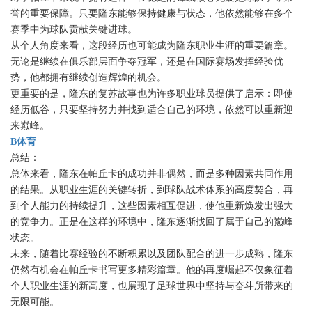
誉的重要保障。只要隆东能够保持健康与状态，他依然能够在多个
赛季中为球队贡献关键进球。
从个人角度来看，这段经历也可能成为隆东职业生涯的重要篇章。
无论是继续在俱乐部层面争夺冠军，还是在国际赛场发挥经验优
势，他都拥有继续创造辉煌的机会。
更重要的是，隆东的复苏故事也为许多职业球员提供了启示：即使
经历低谷，只要坚持努力并找到适合自己的环境，依然可以重新迎
来巅峰。
B体育
总结：
总体来看，隆东在帕丘卡的成功并非偶然，而是多种因素共同作用
的结果。从职业生涯的关键转折，到球队战术体系的高度契合，再
到个人能力的持续提升，这些因素相互促进，使他重新焕发出强大
的竞争力。正是在这样的环境中，隆东逐渐找回了属于自己的巅峰
状态。
未来，随着比赛经验的不断积累以及团队配合的进一步成熟，隆东
仍然有机会在帕丘卡书写更多精彩篇章。他的再度崛起不仅象征着
个人职业生涯的新高度，也展现了足球世界中坚持与奋斗所带来的
无限可能。