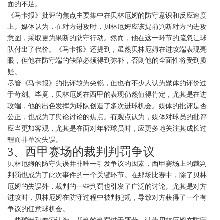
面的不足。
《马卡报》批评的焦点主要集中在贝林厄姆的防守意识和反应速度
上。媒体认为，在对方进攻时，贝林厄姆应该提前判断对方的进攻
意图，采取更为果断的防守行动。然而，他在这一环节的疏忽让球
队付出了代价。《马卡报》还提到，虽然贝林厄姆在进攻端表现亮
眼，但他在防守端的缺陷必须得到弥补，否则他的全面性将受到质
疑。
尽管《马卡报》的批评较为尖锐，但也有不少人认为媒体的评价过
于苛刻。毕竟，贝林厄姆在西甲的表现仍然值得肯定，尤其是在进
攻端，他的出色发挥为球队创造了多次进球机会。媒体的批评是否
公正，也成为了舆论讨论的焦点。有观点认为，媒体对球员的批评
应当更加客观，尤其是在面对年轻球员时，应更多地关注其成长过
程而非单次失误。
3、西甲赛场的裁判判罚争议
贝林厄姆的防守失误并非唯一引发争议的因素，西甲赛场上的裁判
判罚也成为了此次事件的一个关键环节。在那场比赛中，除了贝林
厄姆的失误外，裁判的一些判罚也引发了广泛的讨论。尤其是对方
进攻时，贝林厄姆在防守过程中被判犯规，导致对方获得了一个有
争议的任意球机会。