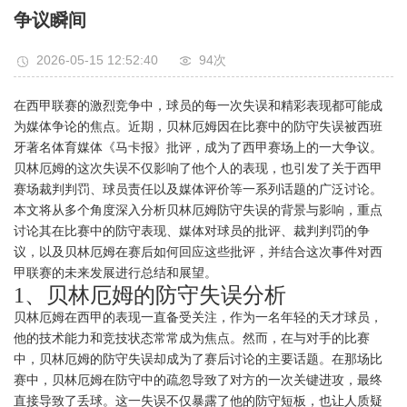
争议瞬间
2026-05-15 12:52:40
94次
在西甲联赛的激烈竞争中，球员的每一次失误和精彩表现都可能成
为媒体争论的焦点。近期，贝林厄姆因在比赛中的防守失误被西班
牙著名体育媒体《马卡报》批评，成为了西甲赛场上的一大争议。
贝林厄姆的这次失误不仅影响了他个人的表现，也引发了关于西甲
赛场裁判判罚、球员责任以及媒体评价等一系列话题的广泛讨论。
本文将从多个角度深入分析贝林厄姆防守失误的背景与影响，重点
讨论其在比赛中的防守表现、媒体对球员的批评、裁判判罚的争
议，以及贝林厄姆在赛后如何回应这些批评，并结合这次事件对西
甲联赛的未来发展进行总结和展望。
1、贝林厄姆的防守失误分析
贝林厄姆在西甲的表现一直备受关注，作为一名年轻的天才球员，
他的技术能力和竞技状态常常成为焦点。然而，在与对手的比赛
中，贝林厄姆的防守失误却成为了赛后讨论的主要话题。在那场比
赛中，贝林厄姆在防守中的疏忽导致了对方的一次关键进攻，最终
直接导致了丢球。这一失误不仅暴露了他的防守短板，也让人质疑