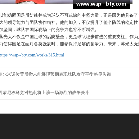
以能稳固国足后防线并成为球队不可或缺的中坚力量，正是因为他具备了
大的领导能力与团队协作精神。他的加入，不仅提升了整个防线的稳定性
加坚固，球队在国际赛场上的竞争力也将不断增强。
蒋光太不仅是中国足球的后防壁垒，更是球队稳步前进的重要支柱。作为
力使得国足在面对各类强敌时，能够保持足够的竞争力。未来，蒋光太无
https://wap--bty.com/works/315.html
菲尔米诺位置后撤未能展现预期表现球队攻守平衡略显失衡
西蒙尼称马竞对热刺将上演一场激烈的战争决斗