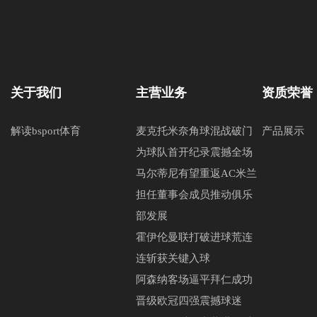
关于我们
主营业务
资质荣誉
解读bsport体育
麦克托米奈角球混战破门
产品展示
为球队首开纪录震撼全场
马尔蒂尼有望重返AC米兰
担任董事会成员推动俱乐
部发展
霍伊伦曼联打破进球荒连
连斩获关键入球
阿森纳客场逼平拜仁成功
晋级欧冠四强震撼球迷