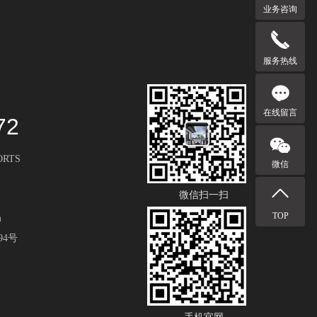
业务咨询
服务热线
在线留言
72
RTS
微信
微信扫一扫
TOP
m
4号