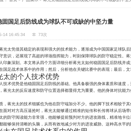
稳固国足后防线成为球队不可或缺的中坚力量
5-14 16:45:34
73次
蒋光太凭借其稳定的表现和强大的技术能力，逐渐成为中国国家足球队后
守意识，还展现了高超的球场指挥能力，时刻保障球队的防守稳定性。蒋
人印象深刻。本文将从四个方面详细分析蒋光太如何稳固国足后防线并成
在国足战术体系中的作用；然后，分析他在关键比赛中的表现；最后，文
光太的个人技术优势
人技术优势是他稳固国足后防线的基础。他具备极强的身体素质和速度，
，蒋光太的反应速度和防守位置选择都显得尤为重要。他的身体对抗能力
质，蒋光太的技术细腻也为他在防守端加分不少。他的脚下技术相较于其
在面对对方高压逼抢时，蒋光太能够通过精准的短传和长传将球从后场带
太的防守阅读能力非常强，他能够提前预判对方的进攻路线，精准地卡位
都能够保持清晰的头脑，从而有效地减少对方的进攻威胁。这种高水平的