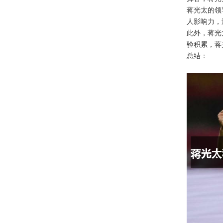
蒋光太的领
人影响力，
此外，蒋光
验积累，蒋
总结：