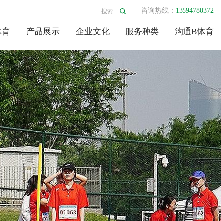
咨询热线：
13594780372
体育
产品展示
企业文化
服务种类
沟通B体育