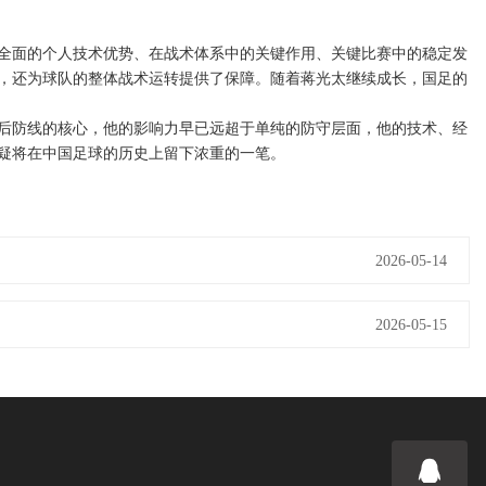
全面的个人技术优势、在战术体系中的关键作用、关键比赛中的稳定发
，还为球队的整体战术运转提供了保障。随着蒋光太继续成长，国足的
后防线的核心，他的影响力早已远超于单纯的防守层面，他的技术、经
疑将在中国足球的历史上留下浓重的一笔。
2026-05-14
2026-05-15