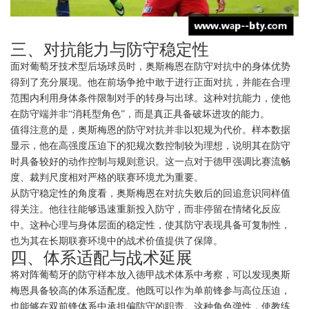
三、对抗能力与防守稳定性
面对葡萄牙技术型后场球员时，奥斯梅恩在防守对抗中的身体优势
得到了充分展现。他在前场争抢中敢于进行正面对抗，并能在合理
范围内利用身体条件限制对手的转身与出球。这种对抗能力，使他
在防守端并非“消耗型角色”，而是真正具备破坏进攻的能力。
值得注意的是，奥斯梅恩的防守对抗并非以犯规为代价。样本数据
显示，他在高强度压迫下的犯规次数控制较为理想，说明其在防守
时具备较好的动作控制与规则意识。这一点对于德甲强调比赛流畅
度、裁判尺度相对严格的联赛环境尤为重要。
从防守稳定性的角度看，奥斯梅恩在对抗失败后的回追意识同样值
得关注。他往往能够迅速重新投入防守，而非停留在情绪化反应
中。这种心理与身体层面的稳定性，使其防守表现具备可复制性，
也为其在长期联赛环境中的战术价值提供了保障。
四、体系适配与战术延展
将对阵葡萄牙的防守样本放入德甲战术体系中考察，可以发现奥斯
梅恩具备较高的体系适配度。他既可以作为单前锋参与高位压迫，
也能够在双前锋体系中承担偏防守的职责。这种角色弹性，使教练