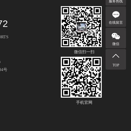
服务热线
72
在线留言
RTS
微信
微信扫一扫
m
TOP
4号
手机官网