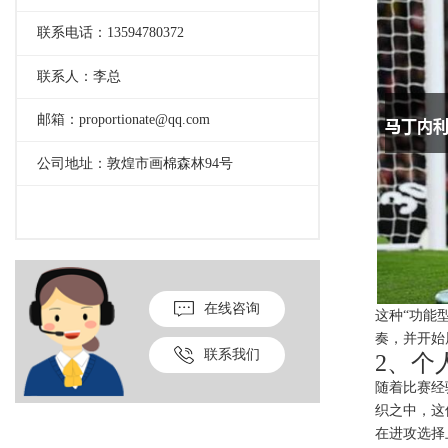
联系电话：13594780372
联系人：李总
邮箱：proportionate@qq.com
公司地址：敦煌市画棉森林94号
在线咨询
这种“功能
奏，并开始
联系我们
2、个
随着比赛经
织之中，这
在进攻选择