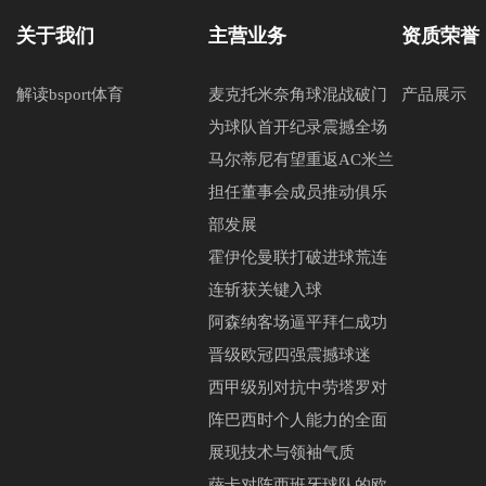
关于我们
主营业务
资质荣誉
解读bsport体育
麦克托米奈角球混战破门
产品展示
为球队首开纪录震撼全场
马尔蒂尼有望重返AC米兰
担任董事会成员推动俱乐
部发展
霍伊伦曼联打破进球荒连
连斩获关键入球
阿森纳客场逼平拜仁成功
晋级欧冠四强震撼球迷
西甲级别对抗中劳塔罗对
阵巴西时个人能力的全面
展现技术与领袖气质
萨卡对阵西班牙球队的欧