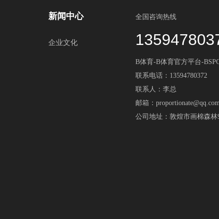
新闻中心
全国咨询热线
135947803
企业文化
B体育-B体育官方平台-BSPO
联系电话：13594780372
联系人：李总
邮箱：proportionate@qq.co
公司地址：敦煌市画棉森林9