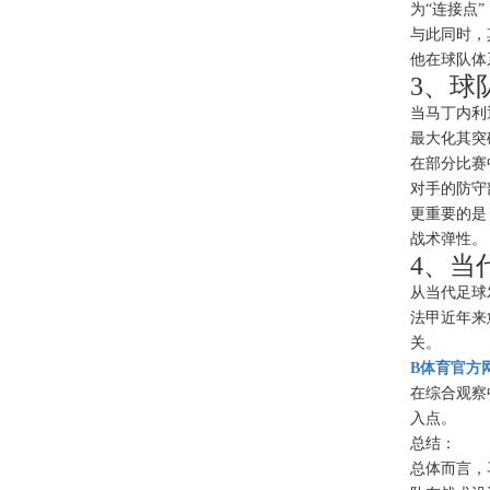
为“连接点
与此同时，
他在球队体
3、球
当马丁内利
最大化其突
在部分比赛
对手的防守
更重要的是
战术弹性。
4、当
从当代足球
法甲近年来
关。
B体育官方
在综合观察
入点。
总结：
总体而言，