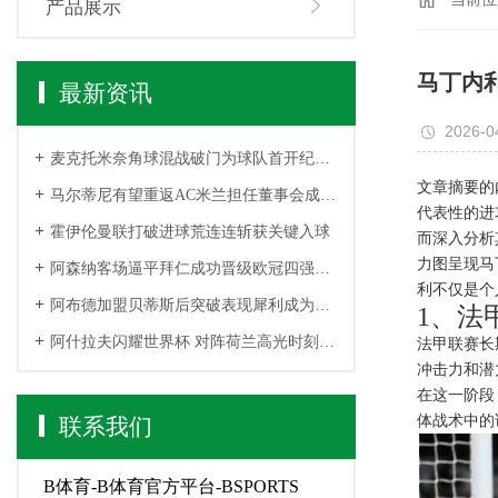
产品展示
马丁内
最新资讯
2026-0
麦克托米奈角球混战破门为球队首开纪录震撼全场
文章摘要的
马尔蒂尼有望重返AC米兰担任董事会成员推动俱乐部发展
代表性的进
霍伊伦曼联打破进球荒连连斩获关键入球
而深入分析
力图呈现马
阿森纳客场逼平拜仁成功晋级欧冠四强震撼球迷
利不仅是个
阿布德加盟贝蒂斯后突破表现犀利成为球队新亮点
1、法
阿什拉夫闪耀世界杯 对阵荷兰高光时刻全回顾与战术解析盘点集锦
法甲联赛长
冲击力和潜
在这一阶段
体战术中的
联系我们
B体育-B体育官方平台-BSPORTS