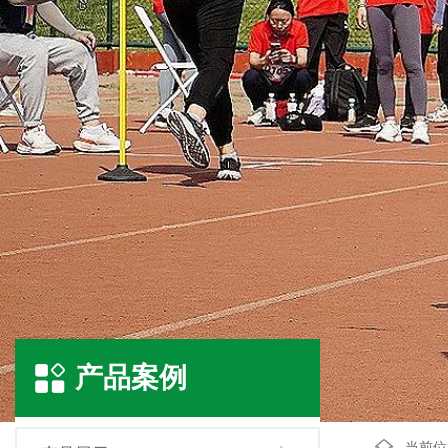
产品案例
当前