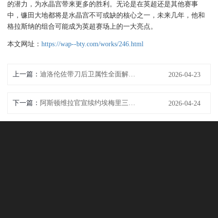
的潜力，为水晶宫带来更多的胜利。无论是在英超还是其他赛事
中，镰田大地都将是水晶宫不可或缺的核心之一，未来几年，他和
格拉斯纳的组合可能成为英超赛场上的一大亮点。
本文网址：
https://wap--bty.com/works/246.html
上一篇：
迪洛伦佐带刀后卫属性全面解析与战术价值重现
2026-04-23
下一篇：
阿斯顿维拉官宣续约埃梅里三年剑指下赛季欧冠席位冲击新高度
2026-04-24