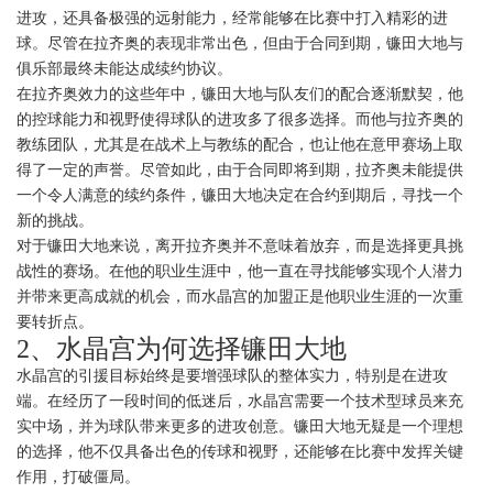
进攻，还具备极强的远射能力，经常能够在比赛中打入精彩的进
球。尽管在拉齐奥的表现非常出色，但由于合同到期，镰田大地与
俱乐部最终未能达成续约协议。
在拉齐奥效力的这些年中，镰田大地与队友们的配合逐渐默契，他
的控球能力和视野使得球队的进攻多了很多选择。而他与拉齐奥的
教练团队，尤其是在战术上与教练的配合，也让他在意甲赛场上取
得了一定的声誉。尽管如此，由于合同即将到期，拉齐奥未能提供
一个令人满意的续约条件，镰田大地决定在合约到期后，寻找一个
新的挑战。
对于镰田大地来说，离开拉齐奥并不意味着放弃，而是选择更具挑
战性的赛场。在他的职业生涯中，他一直在寻找能够实现个人潜力
并带来更高成就的机会，而水晶宫的加盟正是他职业生涯的一次重
要转折点。
2、水晶宫为何选择镰田大地
水晶宫的引援目标始终是要增强球队的整体实力，特别是在进攻
端。在经历了一段时间的低迷后，水晶宫需要一个技术型球员来充
实中场，并为球队带来更多的进攻创意。镰田大地无疑是一个理想
的选择，他不仅具备出色的传球和视野，还能够在比赛中发挥关键
作用，打破僵局。