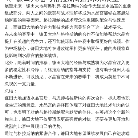
展望未来，镰田大地与奥利弗·格拉斯纳的合作无疑是水晶宫的重要
组成部分。两人之间的默契与战术理解将成为水晶宫能够在英超站
稳脚跟的重要因素。格拉斯纳的战术理念注重团队配合与快速反
击，而镰田大地的创造力和技术能力完美契合了这一战术要求。
在未来的赛季中，镰田大地与格拉斯纳的合作不仅能够帮助水晶宫
提升在英超的竞争力，还可能使球队在杯赛中取得更好的成绩。作
为中场核心，镰田大地将在进攻端承担更多的责任，他的表现将直
接影响到水晶宫的整体战绩。
此外，随着时间的推移，镰田大地的经验与成熟将为水晶宫注入更
多的稳定性和冷静，而格拉斯纳的指导与支持，也有助于镰田大地
不断进步。可以预见，水晶宫在未来的赛季中，将成为英超中不可
忽视的一支力量。
总结：
镰田大地加盟水晶宫后，与恩师格拉斯纳的再次合作，标志着他职
业生涯的新篇章。水晶宫的选择既体现了对镰田大地技术能力的认
可，也表明了对他与格拉斯纳配合默契的信任。在英超这个全新的
舞台上，镰田大地不仅要适应更高强度的对抗，还要在更加开放和
激烈的比赛中展现自己的优势。
通过与格拉斯纳的紧密合作，镰田大地有望继续发展自己在进攻端