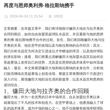
再度与恩师奥利弗·格拉斯纳携手
2026-04-24 11:15:54
100次
文章摘要：在本篇文章中，我们将详细探讨镰田大地在与拉齐奥的
合同到期后，如何自由加盟英超球队水晶宫，并且重新与他的恩师
奥利弗·格拉斯纳携手合作的过程。首先，我们将回顾镰田大地与拉
齐奥的关系、他在意甲的表现以及与格拉斯纳的合作经历；其次，
我们分析水晶宫为何决定引进这位才华横溢的球员，以及他对球队
的潜在影响；接着，我们将重点讲解镰田大地加盟水晶宫后如何在
英超赛场上发挥自己的优势，尤其是在恩师的战术体系中如何迅速
融入；最后，本文将展望镰田大地和格拉斯纳的未来合作，分析他
们能否继续在英超赛场上创造佳绩。整篇文章将围绕四个方面进行
深入讨论，展现镰田大地职业生涯的新篇章，以及水晶宫和恩师的
成功结合。
1、镰田大地与拉齐奥的合作回顾
镰田大地，作为一名优秀的日本中场球员，自从加盟拉齐奥以来，
就展现出了不凡的技术和创造力。在意甲赛场上，他逐渐融入了球
队的战术体系，成为中场的核心之一。他不仅能够有效地串联球队