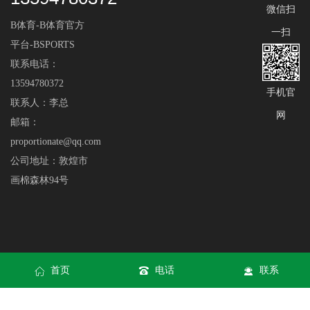
微信扫
B体育-B体育官方
一扫
平台-BSPORTS
联系电话：
13594780372
手机官
联系人：李总
网
邮箱：
proportionate@qq.com
公司地址：敦煌市
画棉森林94号
首页
电话
联系