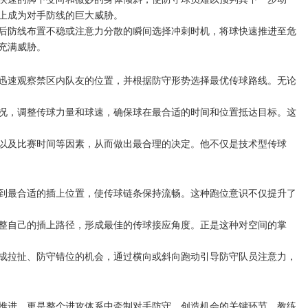
上成为对手防线的巨大威胁。
后防线布置不稳或注意力分散的瞬间选择冲刺时机，将球快速推进至危
充满威胁。
迅速观察禁区内队友的位置，并根据防守形势选择最优传球路线。无论
况，调整传球力量和球速，确保球在最合适的时间和位置抵达目标。这
以及比赛时间等因素，从而做出最合理的决定。他不仅是技术型传球
到最合适的插上位置，使传球链条保持流畅。这种跑位意识不仅提升了
整自己的插上路径，形成最佳的传球接应角度。正是这种对空间的掌
成拉扯、防守错位的机会，通过横向或斜向跑动引导防守队员注意力，
推进，更是整个进攻体系中牵制对手防守、创造机会的关键环节。教练