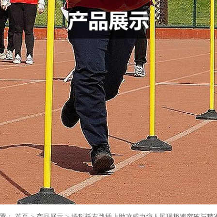
位置：
首页
>
产品展示
>
扬科托右路插上助攻威力惊人展现极速突破与精