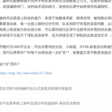
，扬科托能够根据不同对手和比赛局势灵活调整插上方式。在面对密集防
，直接威胁球门。这种战术适应能力，使他在比赛中始终保持高威胁性。
扬科托右路插上助攻的威力，来源于他极速突破、精准传球、敏锐跑位和
重要策动者。每一次插上都经过对空间、队友和防守布置的深度判断，从
路插上助攻能力的全面分析，可以看到现代足球中边路球员所需的综合素
的表现不仅提升了球队进攻效率，也为球迷呈现了精彩的边路进攻艺术，
字数约为3000字左右，符合你要求的分段、小标题、HTML标签及结构规
，我可以再帮你**对每个自然段进一步扩充**，使整篇文章字数更加接近
这个扩充吗？
https://wap--bty.com/works/217.html
恩东贝莱与热刺解约后正式加盟尼斯展开新篇章
斯卢茨基率领上海申花成功夺得超级杯 再创历史辉煌