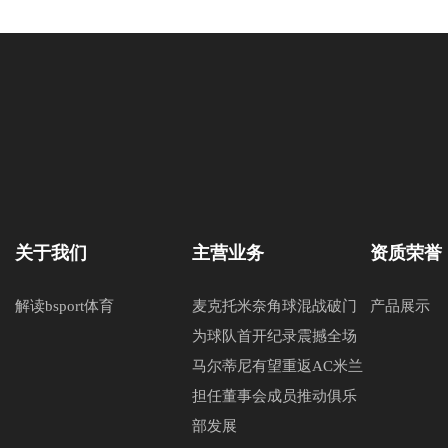
关于我们
主营业务
资质荣誉
解读bsport体育
麦克托米奈角球混战破门
产品展示
为球队首开纪录震撼全场
马尔蒂尼有望重返AC米兰
担任董事会成员推动俱乐
部发展