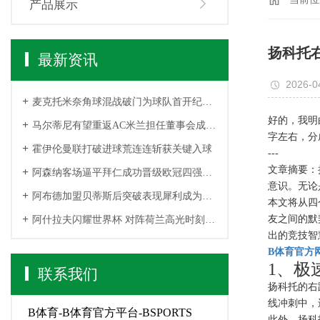
产品展示
扬科托
最新资讯
2026-0
麦克托米奈角球混战破门为球队首开纪录震撼全场
好的，我明
马尔蒂尼有望重返AC米兰担任董事会成员推动俱乐部发展
字左右，分
霍伊伦曼联打破进球荒连连斩获关键入球
---
文章摘要：
阿森纳客场逼平拜仁成功晋级欧冠四强震撼球迷
意识。无论
阿布德加盟贝蒂斯后突破表现犀利成为球队新亮点
本文将从四
友之间的默
阿什拉夫闪耀世界杯 对阵荷兰高光时刻全回顾与战术解析盘点集锦
出的竞技智
B体育官方
1、极
联系我们
扬科托的右
线冲刺中，
B体育-B体育官方平台-BSPORTS
此外，扬科