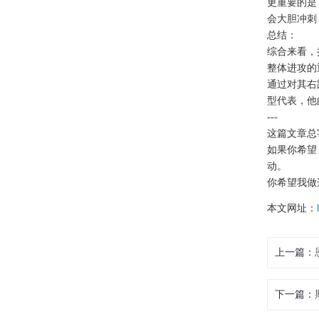
更重要的是
会大胆冲刺
总结：
综合来看，
整体进攻的
通过对其右
型代表，他
---
这篇文章总
如果你希望
动。
你希望我做
本文网址：
上一篇：
下一篇：