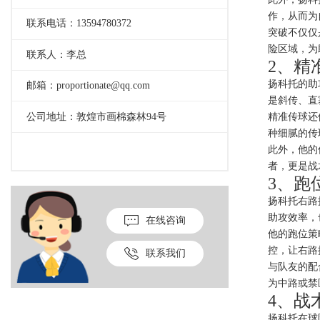
作，从而为
联系电话：13594780372
突破不仅仅
险区域，为
联系人：李总
2、精
扬科托的助
邮箱：proportionate@qq.com
是斜传、直
公司地址：敦煌市画棉森林94号
精准传球还
种细腻的传
此外，他的
者，更是战
3、跑
扬科托右路
助攻效率，
在线咨询
他的跑位策
控，让右路
联系我们
与队友的配
为中路或禁
4、战
扬科托在球