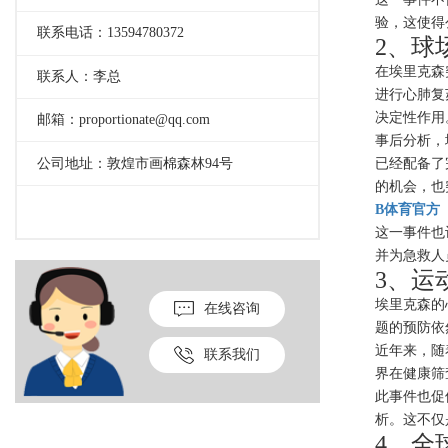
验，这使得
联系电话：13594780372
2、球
在埃里克森
联系人：李总
进行心肺复
决定性作用
邮箱：proportionate@qq.com
事后分析，
公司地址：敦煌市画棉森林94号
已经配备了
的机会，也
B体育官方
这一事件也
并为急救人
3、运
埃里克森的
在线咨询
题的预防依
近年来，随
联系我们
界在健康筛
此事件也促
析。这不仅
4、全