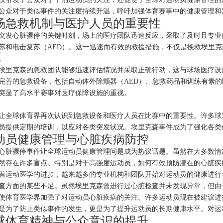
公众对于类似事件的关注度持续升温，呼吁加强体育赛事中的健康管理和
场急救机制与医护人员的重要性
突发心脏骤停的关键时刻，场上的医疗团队迅速反应，采取了及时且专业
苏和电击复苏（AED）。这一迅速而有效的救援措施，不仅是挽救埃里
。
埃里克森的急救团队能够迅速评估情况并采取正确行动，这与球场医疗设
完善的急救设备，包括自动体外除颤器（AED）、急救药品和训练有素
突显了高水平赛事对医疗保障设施的重视。
让全球体育界再次认识到急救设备和医疗人员在比赛中的重要性。许多球
员提供定期的培训，以应对各类突发状况。埃里克森事件成为了强化各类
动员健康管理与心脏疾病防控
心脏骤停事件让全球运动员健康管理问题成为热议话题。虽然在大多数情
然存在许多盲点。特别是对于高强度运动员，如何有效预防潜在的心脏疾
着运动医学的进步，越来越多的专业机构和团队开始对运动员的健康进行
查方面的某些不足。虽然埃里克森曾进行过心脏检查并未发现异常，但由
使体育医学界加强了对运动员心脏疾病的关注。许多运动员现在被建议进
是为了防止类似事件的发生，更是为了提升运动员的长期健康水平。对运
球体育精神与公众意识的提升