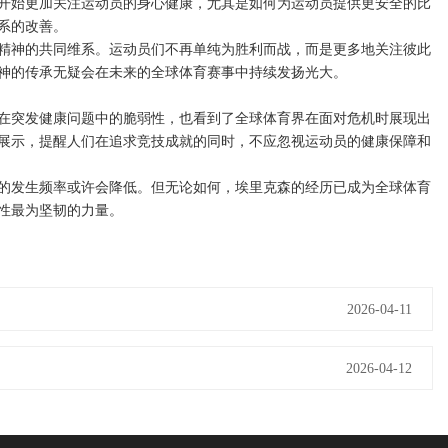
开始更加关注运动员的身心健康，尤其是如何为运动员提供更安全的比
系的改善。
精神的共同维系。运动员们不再单纯为胜利而战，而是更多地关注彼此
神的传承无疑会在未来的全球体育赛事中持续发扬光大。
在突发健康问题中的脆弱性，也看到了全球体育界在面对危机时展现出
展示，提醒人们在追求竞技成就的同时，不应忽视运动员的健康保障和
的发生频率或许会降低。但无论如何，埃里克森的经历已成为全球体育
性最为坚韧的力量。
2026-04-11
2026-04-12