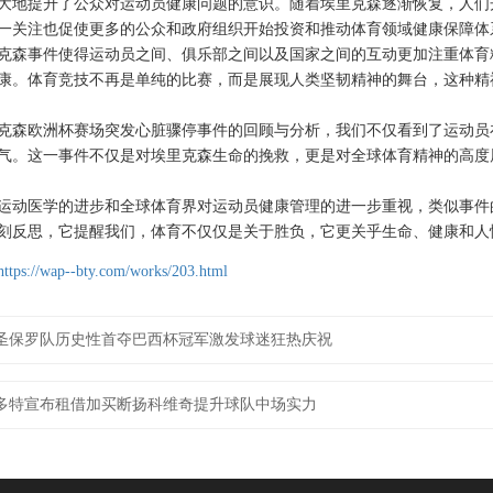
大地提升了公众对运动员健康问题的意识。随着埃里克森逐渐恢复，人们
一关注也促使更多的公众和政府组织开始投资和推动体育领域健康保障体
克森事件使得运动员之间、俱乐部之间以及国家之间的互动更加注重体育
康。体育竞技不再是单纯的比赛，而是展现人类坚韧精神的舞台，这种精
克森欧洲杯赛场突发心脏骤停事件的回顾与分析，我们不仅看到了运动员
气。这一事件不仅是对埃里克森生命的挽救，更是对全球体育精神的高度
运动医学的进步和全球体育界对运动员健康管理的进一步重视，类似事件
刻反思，它提醒我们，体育不仅仅是关于胜负，它更关乎生命、健康和人
https://wap--bty.com/works/203.html
圣保罗队历史性首夺巴西杯冠军激发球迷狂热庆祝
多特宣布租借加买断扬科维奇提升球队中场实力