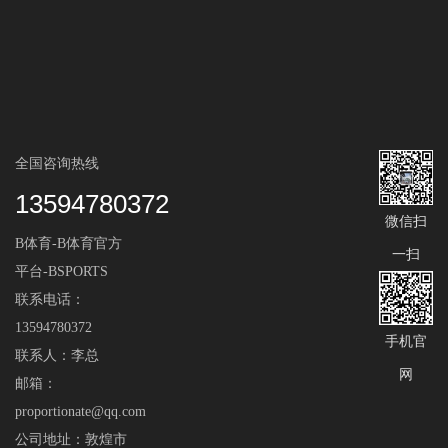
全国咨询热线
13594780372
微信扫
B体育-B体育官方
一扫
平台-BSPORTS
联系电话：
13594780372
手机官
联系人：李总
网
邮箱：
proportionate@qq.com
公司地址：敦煌市