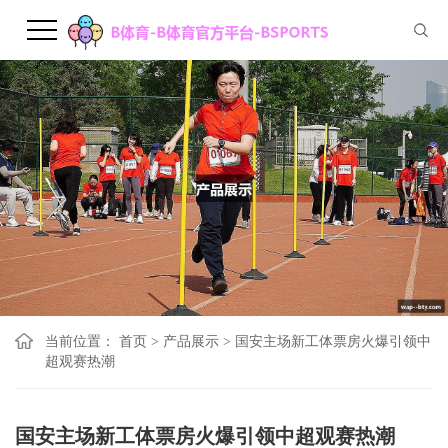
当前位置：
首页
>
产品展示
>
国安主场新工体票房火爆引领中
超观赛热潮
国安主场新工体票房火爆引领中超观赛热潮