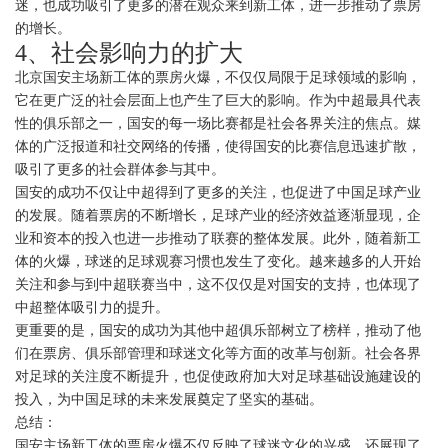
迷，也成功吸引了更多的潜在观众来到新工体，进一步推动了票房
的增长。
4、社会影响力的扩大
北京国安主场新工体的票房火爆，不仅仅局限于足球领域的影响，
它在更广泛的社会层面上也产生了巨大的影响。作为中超最具代表
性的俱乐部之一，国安的每一场比赛都是社会各界关注的焦点。媒
体的广泛报道和社交网络的传播，使得国安的比赛信息迅速扩散，
吸引了更多的社会群体参与其中。
国安的成功不仅让中超得到了更多的关注，也促进了中国足球产业
的发展。随着票房的不断增长，足球产业的经济效益逐渐显现，企
业和资本的投入也进一步推动了联赛的整体发展。此外，随着新工
体的火爆，球迷的足球观赛习惯也发生了变化。越来越多的人开始
关注和参与到中超联赛当中，这不仅仅是对国安的支持，也体现了
中超整体吸引力的提升。
更重要的是，国安的成功为其他中超俱乐部树立了榜样，推动了他
们在票房、俱乐部管理和球迷文化等方面的改革与创新。社会各界
对足球的关注度不断提升，也促使政府加大对足球基础设施建设的
投入，为中国足球的未来发展奠定了坚实的基础。
总结：
国安主场新工体的票房火爆不仅反映了球迷文化的兴盛，还展现了