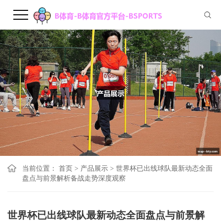
当前位置：
首页
>
产品展示
>
世界杯已出线球队最新动态全面
盘点与前景解析备战走势深度观察
世界杯已出线球队最新动态全面盘点与前景解