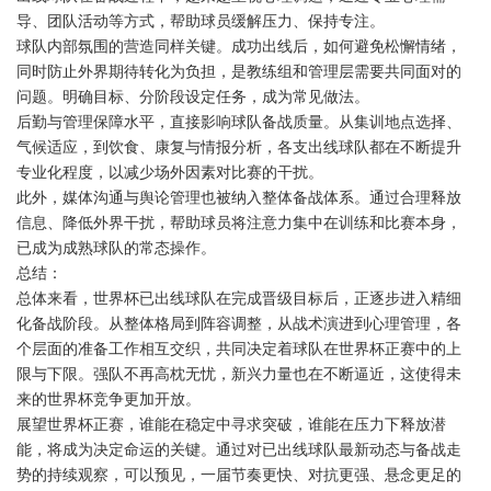
导、团队活动等方式，帮助球员缓解压力、保持专注。
球队内部氛围的营造同样关键。成功出线后，如何避免松懈情绪，
同时防止外界期待转化为负担，是教练组和管理层需要共同面对的
问题。明确目标、分阶段设定任务，成为常见做法。
后勤与管理保障水平，直接影响球队备战质量。从集训地点选择、
气候适应，到饮食、康复与情报分析，各支出线球队都在不断提升
专业化程度，以减少场外因素对比赛的干扰。
此外，媒体沟通与舆论管理也被纳入整体备战体系。通过合理释放
信息、降低外界干扰，帮助球员将注意力集中在训练和比赛本身，
已成为成熟球队的常态操作。
总结：
总体来看，世界杯已出线球队在完成晋级目标后，正逐步进入精细
化备战阶段。从整体格局到阵容调整，从战术演进到心理管理，各
个层面的准备工作相互交织，共同决定着球队在世界杯正赛中的上
限与下限。强队不再高枕无忧，新兴力量也在不断逼近，这使得未
来的世界杯竞争更加开放。
展望世界杯正赛，谁能在稳定中寻求突破，谁能在压力下释放潜
能，将成为决定命运的关键。通过对已出线球队最新动态与备战走
势的持续观察，可以预见，一届节奏更快、对抗更强、悬念更足的